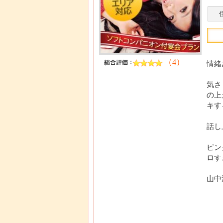
（4）
情緒
気さ
の上
キす
話し
ピン
ロす
山中