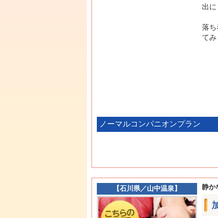
出に
落ち
てみ
ノーマルコンパニオンプラン
静か
【
石川県
／
山中温泉
】