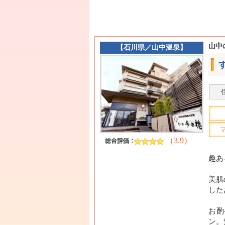
山中
【
石川県
／
山中温泉
】
（3.9）
趣あ
美肌
した
お酌
ン。