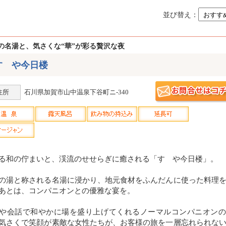
並び替え：
の名湯と、気さくな“華”が彩る贅沢な夜
すゞや今日楼
住所
石川県加賀市山中温泉下谷町ニ-340
る和の佇まいと、渓流のせせらぎに癒される「すゞや今日楼」。
の湯と称される名湯に浸かり、地元食材をふんだんに使った料理
あとは、コンパニオンとの優雅な宴を。
や会話で和やかに場を盛り上げてくれるノーマルコンパニオンの
気さくで笑顔が素敵な女性たちが、お客様の旅を一層忘れられな