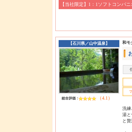
【当社限定】1：1ソフトコンパ
和モ
【
石川県
／
山中温泉
】
（4.1）
洗練
湯と
と贅