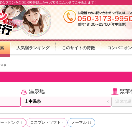
会プランを全国3,000件以上からお客様に合わせてご手配します！
索
人気宿ランキング
このサイトの特徴
コンパニオン
中温泉
温泉地
繁華
×
パー・ピンク
コスプレ・ソフト
ノーマル
4
4
11