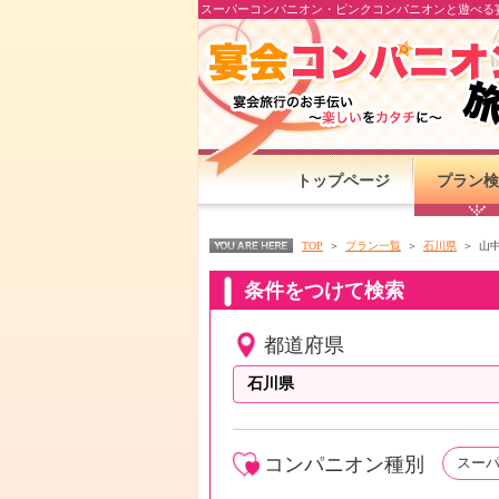
スーパーコンパニオン・ピンクコンパニオンと遊べる宴
トップページ
プラン検
TOP
プラン一覧
石川県
山
条件をつけて検索
都道府県
コンパニオン種別
スー