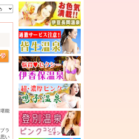
を堪能
プラ
い思い