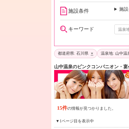
施設
施設条件
キーワード
×
都道府県: 石川県
温泉地: 山中温
山中温泉のピンクコンパニオン・宴
15件
の情報が見つかりました。
▼1ページ目を表示中