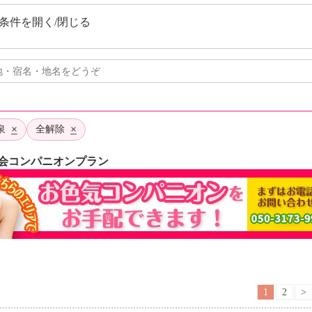
条件を開く/閉じる
×
×
泉
全解除
会コンパニオンプラン
1
2
>