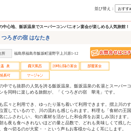
並び替え：
の中心地、飯坂温泉でスーパーコンパニオン宴会が楽しめる人気旅館！
くつろぎの宿 はなたき
住所
福島県福島市飯坂町湯野字上川原1-12
の中でも抜群の人気を誇る飯坂温泉。飯坂温泉の名湯とスーパー
ンを同時に楽しめる旅館が、「くつろぎの宿 華滝」です。
も広々と利用でき、ゆったり落ち着いて利用できます。摺上川の
位置しているので、川の流れも感じられます。料理も「食材の王
名にふさわしい、旬の素材を活かした和会席をお楽しみ頂けます
朝も夜も食べきれないほどの量と品数で、どれも美味しくて残し
、食べ切るのが大変・・という声もお客様からよく耳にします。