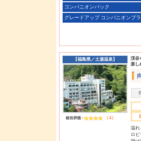
コンパニオンパック
グレードアップ コンパニオンプ
渓谷
【
福島県
／
土湯温泉
】
楽し
（4）
溢れ
ロビ