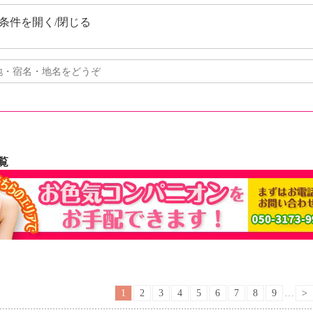
条件を開く/閉じる
覧
1
2
3
4
5
6
7
8
9
…
>