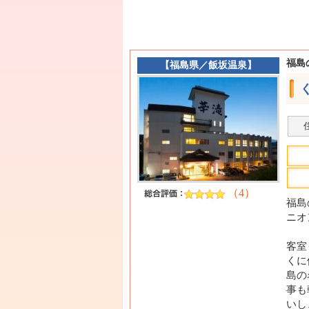
福島
【
福島県
／
飯坂温泉
】
（4）
福島
ニオ
客室
くに
島の
事も
いし