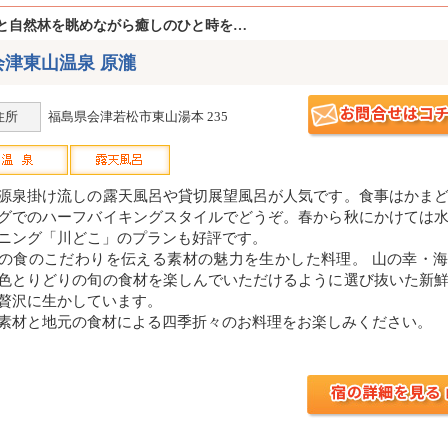
と自然林を眺めながら癒しのひと時を…
会津東山温泉 原瀧
住所
福島県会津若松市東山湯本 235
源泉掛け流しの露天風呂や貸切展望風呂が人気です。食事はかま
グでのハーフバイキングスタイルでどうぞ。春から秋にかけては
ニング「川どこ」のプランも好評です。
の食のこだわりを伝える素材の魅力を生かした料理。 山の幸・
色とりどりの旬の食材を楽しんでいただけるように選び抜いた新
贅沢に生かしています。
素材と地元の食材による四季折々のお料理をお楽しみください。