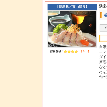
渓流
【
福島県
／
東山温泉
】
自家
（4.3）
ニン
ダイ
原瀧
など
材を
旬の