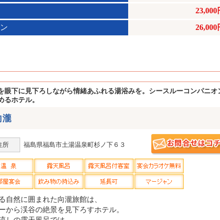
23,00
ラン
26,00
を眼下に見下ろしながら情緒あふれる湯浴みを。シースルーコンパニオ
めるホテル。
向瀧
住所
福島県福島市土湯温泉町杉ノ下６３
る自然に囲まれた向瀧旅館は、
ーから渓谷の絶景を見下ろすホテル。