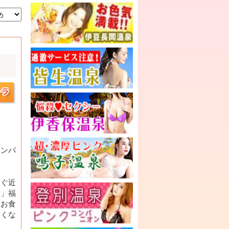
コンパ
すぐ近
国」福
。お食
たくな