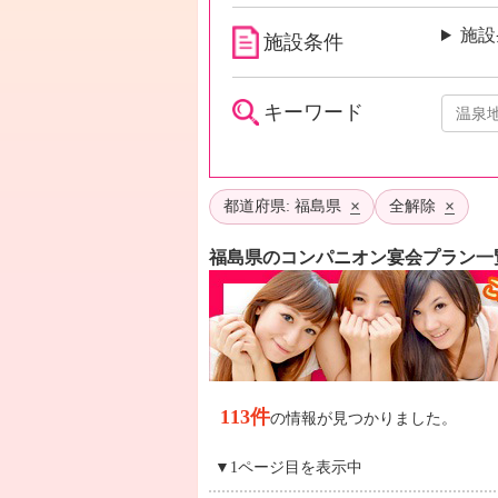
施設
施設条件
キーワード
×
×
都道府県: 福島県
全解除
福島県のコンパニオン宴会プラン一
113件
の情報が見つかりました。
▼1ページ目を表示中