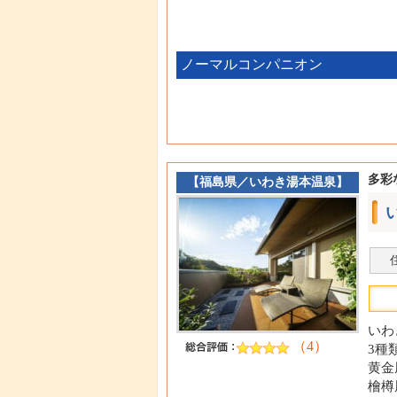
ノーマルコンパニオン
多彩
【
福島県
／
いわき湯本温泉
】
いわ
（4）
3種
黄金
檜樽