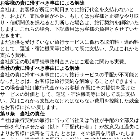
お客様の責に帰すべき事由による解除
当社は、お客様が所定の期日までに旅行代金を支払わないと
き、および、支払金額が不足、もしくはお客様と正確なやり取
り・信頼関係を損ねると判断した場合は、旅行契約を解除いた
します。これらの場合、下記費用はお客様の負担とさせていた
だきます。
まだ提供を受けていない旅行サービスに係わる取消料・違約料
として、運送・宿泊機関等に対して既に支払い、又はこれから
支払う費用。
当社所定の取消手続事務料金またはご返金に関わる実費。
当社の責に帰すべき事由による解除
当社の責に帰すべき事由により旅行サービスの手配が不可能と
なったときは、お客様は旅行契約を解除することができます。
この場合当社は旅行代金からお客様 が既にその提供を受けた
サービスの対価と して、運送・宿泊機関等に対して既に支払
い、又はこれから支払わなければならない費用を控除した残金
をお客様に払 い戻します。
第９条 当社の責任
当社は旅行契約の履行に当って当社又は当社が手配の全部又は
一部を代行させた者（以下「手配代行者」）が故意又は過失に
よりお客様に損害を与えた ときは、その損害を賠償いたしま