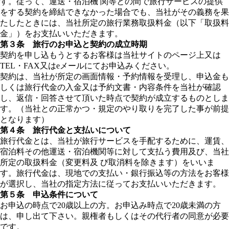
す。従って、運送・宿泊機 関等との間で旅行サービスの提供
をする契約を締結できなかった場合でも、当社がその義務を果
たしたときには、当社所定の旅行業務取扱料金（以下「取扱料
金」）をお支払いいただきます。
第３条 旅行のお申込と契約の成立時期
契約を申し込もうとするお客様は当社サイトのページ上又は
TEL・FAX又はeメールにてお申込みください。
契約は、当社が所定の画面情報・予約情報を受理し、申込金も
しくは旅行代金の入金又は予約文書・内容条件を当社が確認
し、返信・回答させて頂いた時点で契約が成立するものとしま
す。（当社との正常かつ・規定のやり取りを完了した事が前提
となります）
第４条 旅行代金と支払いについて
旅行代金とは、当社が旅行サービスを手配するために、運賃、
宿泊料その他運送・宿泊機関等に対して支払う費用及び、当社
所定の取扱料金（変更料及 び取消料を除きます）をいいま
す。旅行代金は、現地での支払い・銀行振込等の方法をお客様
が選択し、当社の指定方法に従ってお支払いいただきます。
第５条 申込条件について
お申込の時点で20歳以上の方。お申込み時点で20歳未満の方
は、申し出て下さい。親権者もしくはその代行者の同意が必要
です。