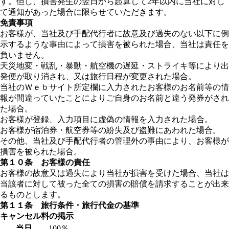
す。但し、損害発生の翌日から起算して2年以内に当社に対し
て通知があった場合に限らせていただきます。
免責事項
お客様が、当社及び手配代行者に故意及び過失のない以下に例
示するような事由によって損害を被られた場合、当社は責任を
負いません。
天災地変・戦乱・暴動・航空機の遅延・ストライキ等により出
発便が取り消され、又は旅行日程が変更された場合。
当社のＷｅｂサイト所定欄に入力されたお客様のお名前等の情
報が間違っていたことによりご自身のお名前と違う発券がされ
た場合。
お客様が登録、入力項目に虚偽の情報を入力された場合。
お客様が宿泊券・航空券等の紛失及び盗難にあわれた場合。
その他、当社及び手配代行者の管理外の事由により、お客様が
損害を被られた場合。
第１０条 お客様の責任
お客様の故意又は過失により当社が損害を受けた場合、当社は
当該者に対して被った全ての損害の賠償を請求することが出来
るものとします。
第１１条 旅行条件・旅行代金の基準
キャンセル料の掲示
当日
100％