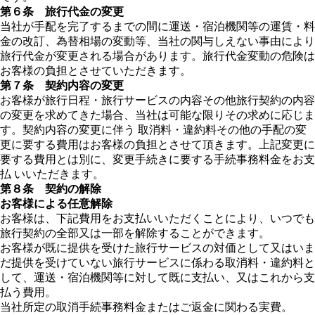
第６条 旅行代金の変更
当社が手配を完了するまでの間に運送・宿泊機関等の運賃・料
金の改訂、為替相場の変動等、当社の関与しえない事由により
旅行代金が変更される場合があります。旅行代金変動の危険は
お客様の負担とさせていただきます。
第７条 契約内容の変更
お客様が旅行日程・旅行サービスの内容その他旅行契約の内容
の変更を求めてきた場合、当社は可能な限りその求めに応じま
す。契約内容の変更に伴う 取消料・違約料その他の手配の変
更に要する費用はお客様の負担とさせて頂きます。上記変更に
要する費用とは別に、変更手続きに要する手続事務料金をお支
払 いいただきます。
第８条 契約の解除
お客様による任意解除
お客様は、下記費用をお支払いいただくことにより、いつでも
旅行契約の全部又は一部を解除することができます。
お客様が既に提供を受けた旅行サービスの対価として又はいま
だ提供を受けていない旅行サービスに係わる取消料・違約料と
して、運送・宿泊機関等に対して既に支払い、又はこれから支
払う費用。
当社所定の取消手続事務料金またはご返金に関わる実費。