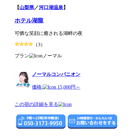
【
山梨県
／
河口湖温泉
】
ホテル湖龍
可憐な笑顔に癒される湖畔の夜
（3）
プラン
ノーマル
ノーマルコンパニオン
価格:
15,000円～
この宿の詳細を見る