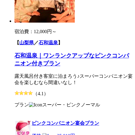
宿泊費：
12,000円～
【
山梨県
／
石和温泉
】
石和温泉｜ワンランクアップなピンクコンパ
ニオン付きプラン
露天風呂付き客室に泊まろう♪スーパーコンパニオン宴
会を楽しむなら間違いなし！
（4.1）
プラン
スーパー・ピンク
ノーマル
ピンクコンパニオン宴会プラン