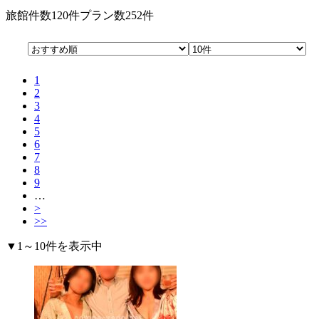
旅館件数
120件
プラン数
252件
1
2
3
4
5
6
7
8
9
…
>
>>
▼1～10件を表示中