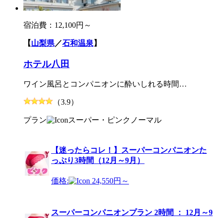
宿泊費：
12,100円～
【
山梨県
／
石和温泉
】
ホテル八田
ワイン風呂とコンパニオンに酔いしれる時間…
（3.9）
プラン
スーパー・ピンク
ノーマル
【迷ったらコレ！】スーパーコンパニオンた
っぷり3時間（12月～9月）
価格:
24,550円～
スーパーコンパニオンプラン 2時間 ： 12月～9