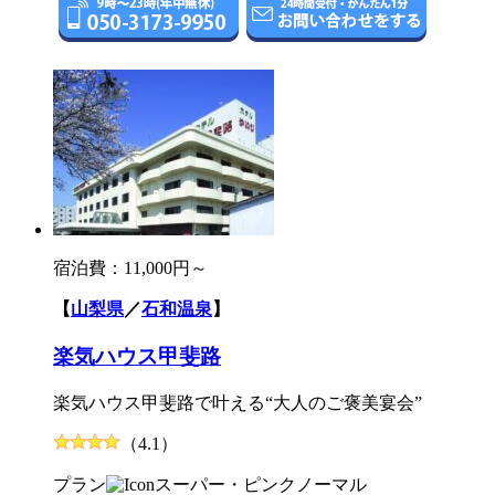
宿泊費：
11,000円～
【
山梨県
／
石和温泉
】
楽気ハウス甲斐路
楽気ハウス甲斐路で叶える“大人のご褒美宴会”
（4.1）
プラン
スーパー・ピンク
ノーマル