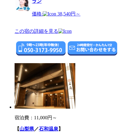
ラン
価格:
38,540円～
この宿の詳細を見る
宿泊費：
11,000円～
【
山梨県
／
石和温泉
】