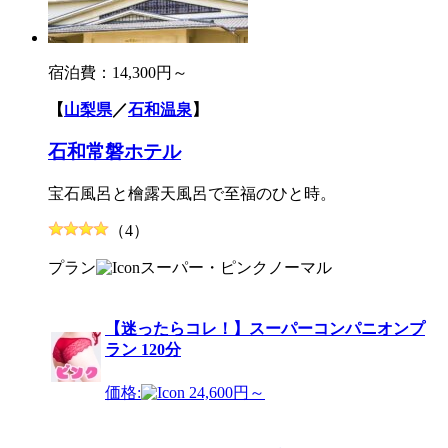
宿泊費：
14,300円～
【
山梨県
／
石和温泉
】
石和常磐ホテル
宝石風呂と檜露天風呂で至福のひと時。
（4）
プラン
スーパー・ピンク
ノーマル
【迷ったらコレ！】スーパーコンパニオンプ
ラン 120分
価格:
24,600円～