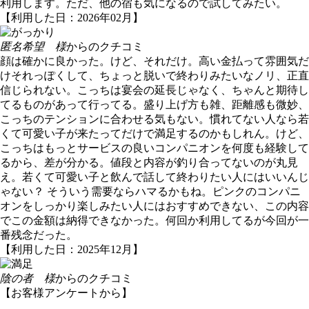
利用します。ただ、他の宿も気になるので試してみたい。
【利用した日：2026年02月】
匿名希望 様
からのクチコミ
顔は確かに良かった。けど、それだけ。高い金払って雰囲気だ
けそれっぽくして、ちょっと脱いで終わりみたいなノリ、正直
信じられない。こっちは宴会の延長じゃなく、ちゃんと期待し
てるものがあって行ってる。盛り上げ方も雑、距離感も微妙、
こっちのテンションに合わせる気もない。慣れてない人なら若
くて可愛い子が来たってだけで満足するのかもしれん。けど、
こっちはもっとサービスの良いコンパニオンを何度も経験して
るから、差が分かる。値段と内容が釣り合ってないのが丸見
え。若くて可愛い子と飲んで話して終わりたい人にはいいんじ
ゃない？ そういう需要ならハマるかもね。ピンクのコンパニ
オンをしっかり楽しみたい人にはおすすめできない、この内容
でこの金額は納得できなかった。何回か利用してるが今回が一
番残念だった。
【利用した日：2025年12月】
陰の者 様
からのクチコミ
【お客様アンケートから】