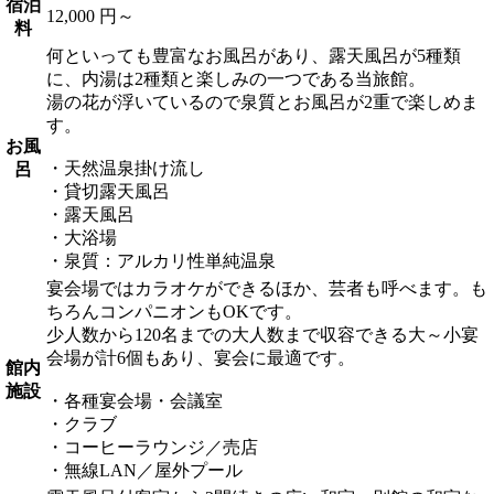
宿泊
12,000 円～
料
何といっても豊富なお風呂があり、露天風呂が5種類
に、内湯は2種類と楽しみの一つである当旅館。
湯の花が浮いているので泉質とお風呂が2重で楽しめま
す。
お風
・天然温泉掛け流し
呂
・貸切露天風呂
・露天風呂
・大浴場
・泉質：アルカリ性単純温泉
宴会場ではカラオケができるほか、芸者も呼べます。も
ちろんコンパニオンもOKです。
少人数から120名までの大人数まで収容できる大～小宴
会場が計6個もあり、宴会に最適です。
館内
施設
・各種宴会場・会議室
・クラブ
・コーヒーラウンジ／売店
・無線LAN／屋外プール