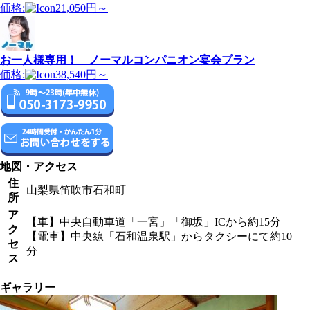
価格:
21,050円～
お一人様専用！ ノーマルコンパニオン宴会プラン
価格:
38,540円～
地図・アクセス
住
山梨県笛吹市石和町
所
ア
【車】中央自動車道「一宮」「御坂」ICから約15分
ク
【電車】中央線「石和温泉駅」からタクシーにて約10
セ
分
ス
ギャラリー