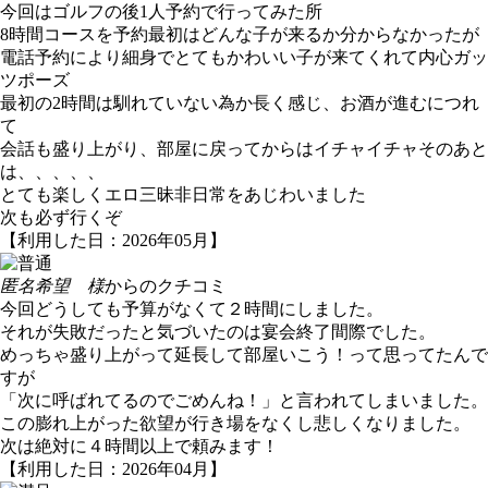
今回はゴルフの後1人予約で行ってみた所
8時間コースを予約最初はどんな子が来るか分からなかったが
電話予約により細身でとてもかわいい子が来てくれて内心ガッ
ツポーズ
最初の2時間は馴れていない為か長く感じ、お酒が進むにつれ
て
会話も盛り上がり、部屋に戻ってからはイチャイチャそのあと
は、、、、、
とても楽しくエロ三昧非日常をあじわいました
次も必ず行くぞ
【利用した日：2026年05月】
匿名希望 様
からのクチコミ
今回どうしても予算がなくて２時間にしました。
それが失敗だったと気づいたのは宴会終了間際でした。
めっちゃ盛り上がって延長して部屋いこう！って思ってたんで
すが
「次に呼ばれてるのでごめんね！」と言われてしまいました。
この膨れ上がった欲望が行き場をなくし悲しくなりました。
次は絶対に４時間以上で頼みます！
【利用した日：2026年04月】