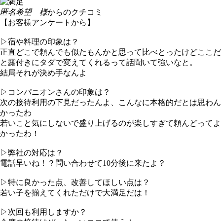
匿名希望 様
からのクチコミ
【お客様アンケートから】
▷宿や料理の印象は？
正直どこで頼んでも似たもんかと思って比べとったけどここだ
と露付きにタダで変えてくれるって話聞いて強いなと。
結局それが決め手なんよ
▷コンパニオンさんの印象は？
次の接待利用の下見だったんよ、こんなに本格的だとは思わん
かったわ
若いこと気にしないで盛り上げるのが楽しすぎて頼んどってよ
かったわ！
▷弊社の対応は？
電話早いね！？問い合わせて10分後に来たよ？
▷特に良かった点、改善してほしい点は？
若い子を揃えてくれただけで大満足だは！
▷次回も利用しますか？