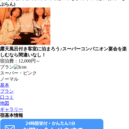
ぷらん)
露天風呂付き客室に泊まろう♪スーパーコンパニオン宴会を楽
しむなら間違いなし！
宿泊費：
12,000円～
プラン
スーパー・ピンク
ノーマル
基本
プラン
口コミ
地図
ギャラリー
宿基本情報