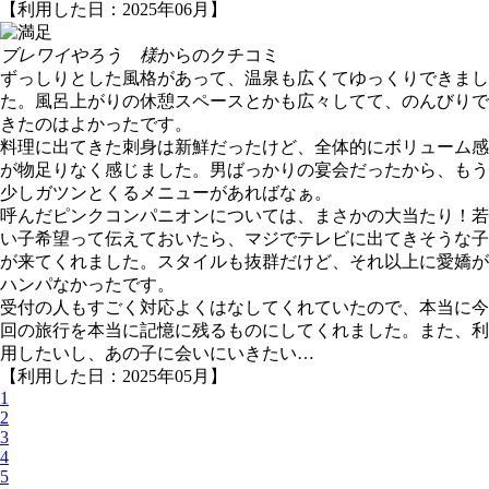
【利用した日：2025年06月】
ブレワイやろう 様
からのクチコミ
ずっしりとした風格があって、温泉も広くてゆっくりできまし
た。風呂上がりの休憩スペースとかも広々してて、のんびりで
きたのはよかったです。
料理に出てきた刺身は新鮮だったけど、全体的にボリューム感
が物足りなく感じました。男ばっかりの宴会だったから、もう
少しガツンとくるメニューがあればなぁ。
呼んだピンクコンパニオンについては、まさかの大当たり！若
い子希望って伝えておいたら、マジでテレビに出てきそうな子
が来てくれました。スタイルも抜群だけど、それ以上に愛嬌が
ハンパなかったです。
受付の人もすごく対応よくはなしてくれていたので、本当に今
回の旅行を本当に記憶に残るものにしてくれました。また、利
用したいし、あの子に会いにいきたい…
【利用した日：2025年05月】
1
2
3
4
5