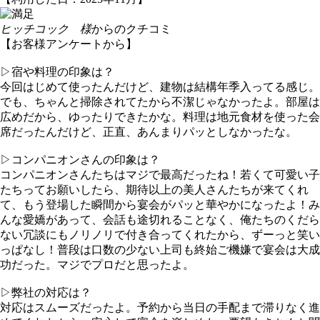
ヒッチコック 様
からのクチコミ
【お客様アンケートから】
▷宿や料理の印象は？
今回はじめて使ったんだけど、建物は結構年季入ってる感じ。
でも、ちゃんと掃除されてたから不潔じゃなかったよ。部屋は
広めだから、ゆったりできたかな。料理は地元食材を使った会
席だったんだけど、正直、あんまりパッとしなかったな。
▷コンパニオンさんの印象は？
コンパニオンさんたちはマジで最高だったね！若くて可愛い子
たちってお願いしたら、期待以上の美人さんたちが来てくれ
て、もう登場した瞬間から宴会がパッと華やかになったよ！み
んな愛嬌があって、会話も途切れることなく、俺たちのくだら
ない冗談にもノリノリで付き合ってくれたから、ずーっと笑い
っぱなし！普段は口数の少ない上司も終始ご機嫌で宴会は大成
功だった。マジでプロだと思ったよ。
▷弊社の対応は？
対応はスムーズだったよ。予約から当日の手配まで滞りなく進