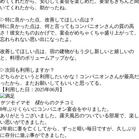
めてくれたから、安心して宴会を楽しめた。要望もきちんと聞
いてくれたから、助かったね。
▷特に良かった点、改善してほしい点は？
特に良かった点は、何と言ってもコンパニオンさんの質の高
さ！彼女たちのおかげで、宴会がめちゃくちゃ盛り上がって、
忘れられない思い出になったよ。
改善してほしい点は、宿の建物がもう少し新しいと嬉しいの
と、料理のボリュームアップかな。
▷次回も利用しますか？
どちらかというと利用したいかな！コンパニオンさんが最高だ
ったから、またお願いしてもいいと思ってる。
【利用した日：2025年06月】
サツモイマモ 様
からのクチコミ
8年ぶりくらいにコンパニオン宴会をやりました。
ありがとうございました。露天風呂のついている部屋で、楽し
い思いができました。
2年前に妻を亡くしてから、ずっと暗い毎日ですが、久しぶり
に存分に遊ぶ事ができました。