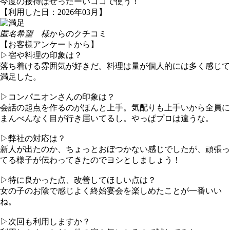
今度の接待はぜったーいココで使う！
【利用した日：2026年03月】
匿名希望 様
からのクチコミ
【お客様アンケートから】
▷宿や料理の印象は？
落ち着ける雰囲気が好きだ。料理は量が個人的には多く感じて
満足した。
▷コンパニオンさんの印象は？
会話の起点を作るのがほんと上手。気配りも上手いから全員に
まんべんなく目が行き届いてるし。やっぱプロは違うな。
▷弊社の対応は？
新人が出たのか、ちょっとおぼつかない感じでしたが、頑張っ
てる様子が伝わってきたのでヨシとしましょう！
▷特に良かった点、改善してほしい点は？
女の子のお陰で感じよく終始宴会を楽しめたことが一番いい
ね。
▷次回も利用しますか？