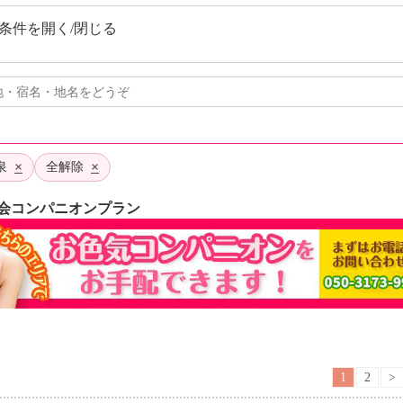
条件を開く/閉じる
×
×
泉
全解除
会コンパニオンプラン
1
2
>