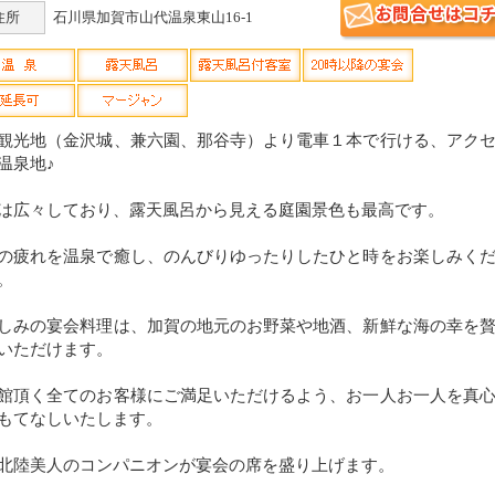
住所
石川県加賀市山代温泉東山16-1
観光地（金沢城、兼六園、那谷寺）より電車１本で行ける、アク
温泉地♪
は広々しており、露天風呂から見える庭園景色も最高です。
の疲れを温泉で癒し、のんびりゆったりしたひと時をお楽しみく
。
しみの宴会料理は、加賀の地元のお野菜や地酒、新鮮な海の幸を
いただけます。
館頂く全てのお客様にご満足いただけるよう、お一人お一人を真
もてなしいたします。
北陸美人のコンパニオンが宴会の席を盛り上げます。