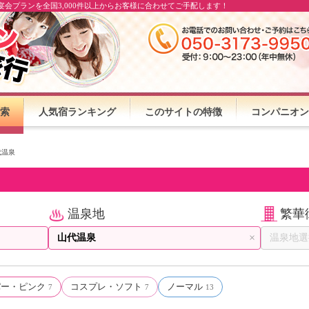
会プランを全国3,000件以上からお客様に合わせてご手配します！
索
人気宿ランキング
このサイトの特徴
コンパニオン
代温泉
温泉地
繁華
×
パー・ピンク
コスプレ・ソフト
ノーマル
7
7
13