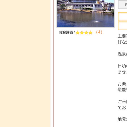
（4）
主要
好な
温泉
日頃
ませ
お楽
堪能
ご来
てお
地元