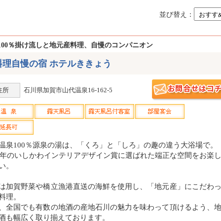
並び替え：
100％掛け流しと地元産料理、自慢のコンパニオン
料理自慢の宿 ホテルききょう
住所
石川県加賀市山代温泉16-162-5
温泉100％源泉の湯は、「くろ」と「しろ」の趣の違う大浴場で。
15年のいしかわインテリアデザイン賞に選ばれた端正な空間をお楽
い。
は加賀野菜や橋立漁港直送の海鮮を使用し、「地元産」にこだわ
料理。
、全国でも有数の地酒の産地石川の魅力を味わって頂けるよう、
酒も幅広く取り揃えております。