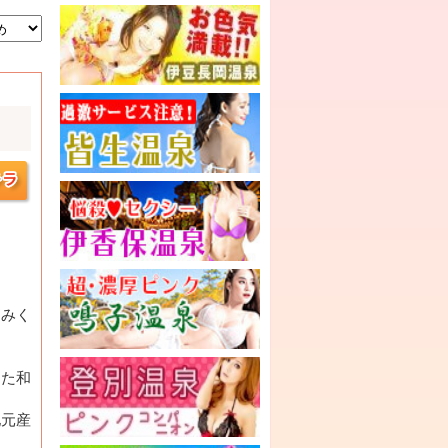
しみく
った和
地元産