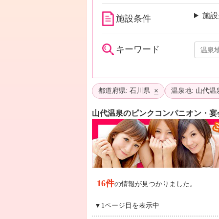
施設
施設条件
キーワード
×
都道府県: 石川県
温泉地: 山代温
山代温泉のピンクコンパニオン・宴
16件
の情報が見つかりました。
▼1ページ目を表示中