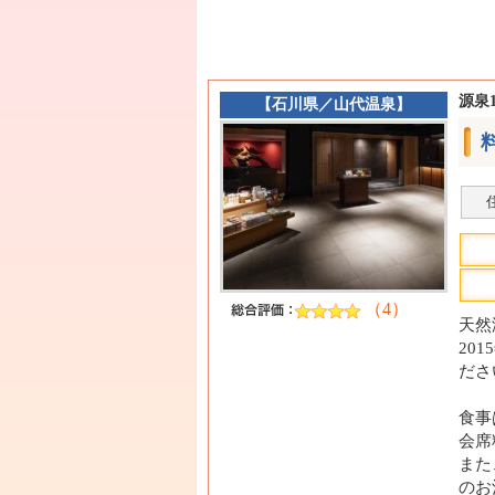
源泉
【
石川県
／
山代温泉
】
（4）
天然
20
ださ
食事
会席
また
のお