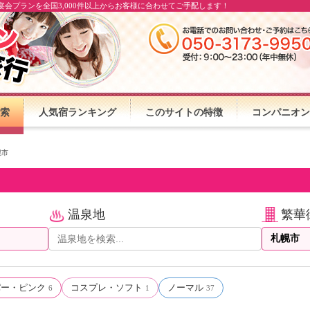
会プランを全国3,000件以上からお客様に合わせてご手配します！
索
人気宿ランキング
このサイトの特徴
コンパニオン
幌市
温泉地
繁華
パー・ピンク
コスプレ・ソフト
ノーマル
6
1
37