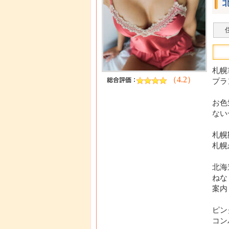
札幌
（4.2）
プラ
お色
ない
札幌
札幌
北海
ねな
案内
ピン
コン