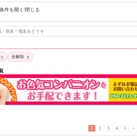
条件を開く/閉じる
×
×
全解除
覧
1
2
3
4
5
>