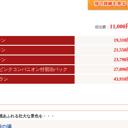
11,00
宿泊費：
ラン
19,31
ラン
21,55
ラン
23,79
ピンクコンパニオン付宿泊パック
27,09
ラン
43,91
感あふれる壮大な景色を・・・
鹿の湯