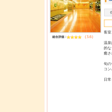
客室
（3.6）
温泉
的な
癒さ
旬の
コン
日常