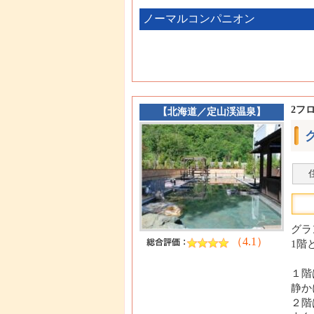
ノーマルコンパニオン
2フ
【
北海道
／
定山渓温泉
】
グラ
（4.1）
1階
１階
静か
２階