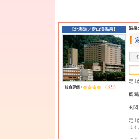
温泉
【
北海道
／
定山渓温泉
】
定山
（3.9）
庭園
玄関
定山
ます