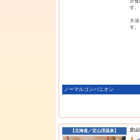
夕食
す。
大浴
す。
ノーマルコンパニオン
定山
【
北海道
／
定山渓温泉
】