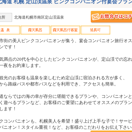
北海道 札幌 定山渓温泉 ピンクコンパニオン付宴会プラ
住所
北海道札幌市南区定山渓温泉
市街の美人ピンクコンパニオンが集う、宴会コンパニオン旅行オ
ンです！
気満点の20代を中心としたピンクコンパニオンが、定山渓での忘
一夜をお約束します。
観光のお客様も温泉を楽しむため定山渓に宿泊される方が多く、
から路線バスや都市バスなどを利用でき、アクセスも簡単。
道ならではの海の幸が存分に堪能できるプランや、コンパニオン
く遊べるプランなど、お客様のご要望にあわせてオススメのプラ
します！
クコンパニオンも、札幌美人を希望！盛り上げ上手な子で！サー
パニオン！スタイル重視！など、お客様のこだわりをお伝え下さい