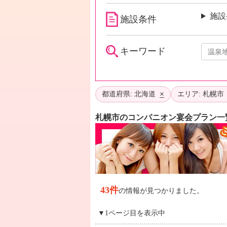
施設
施設条件
キーワード
×
都道府県: 北海道
エリア: 札幌市
札幌市のコンパニオン宴会プラン一
43件
の情報が見つかりました。
▼1ページ目を表示中