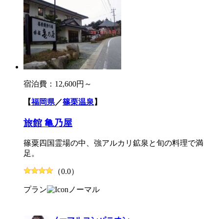
宿泊費：
12,600円～
【
福岡県
／
篠栗温泉
】
旅館 亀乃屋
篠粟四国霊場の中、強アルカリ鉱泉と旬の料理で満
足。
（0.0）
プラン
ノーマル