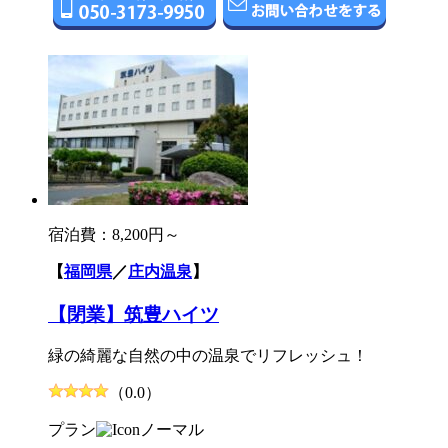
宿泊費：
8,200円～
【
福岡県
／
庄内温泉
】
【閉業】筑豊ハイツ
緑の綺麗な自然の中の温泉でリフレッシュ！
（0.0）
プラン
ノーマル