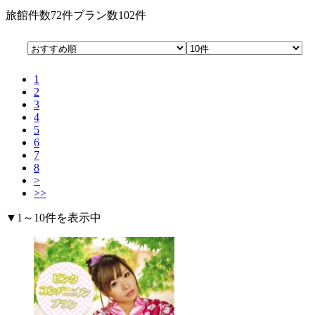
旅館件数
72件
プラン数
102件
1
2
3
4
5
6
7
8
>
>>
▼1～10件を表示中