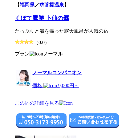
【
福岡県
／
求菩提温泉
】
くぼて鷹勝 卜仙の郷
たっぷりと湯を張った露天風呂が人気の宿
（0.0）
プラン
ノーマル
ノーマルコンパニオン
価格:
9,000円～
この宿の詳細を見る