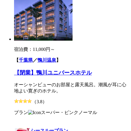
宿泊費：
11,000円～
【
千葉県
／
鴨川温泉
】
【閉業】鴨川ユニバースホテル
オーシャンビューのお部屋と露天風呂。潮風が耳に心
地よい寛ぎのホテル。
（3.8）
プラン
スーパー・ピンク
ノーマル
シースループラン