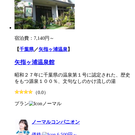
宿泊費：
7,140円～
【
千葉県
／
矢指ヶ浦温泉
】
矢指ヶ浦温泉館
昭和２７年に千葉県の温泉第１号に認定された、歴史
をもつ源泉１００％、文句なしのかけ流しの湯
（0.0）
プラン
ノーマル
ノーマルコンパニオン
価格:
6,500円～