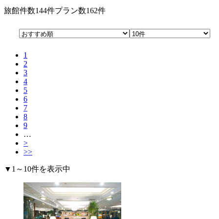
旅館件数
144件
プラン数
162件
1
2
3
4
5
6
7
8
9
…
>
>>
▼1～10件を表示中