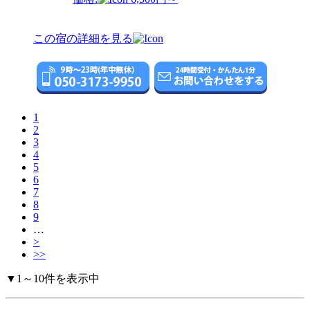
この宿の詳細を見る
1
2
3
4
5
6
7
8
9
…
>
>>
▼1～10件を表示中