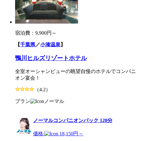
宿泊費：
9,900円～
【
千葉県
／
小湊温泉
】
鴨川ヒルズリゾートホテル
全室オーシャンビューの眺望自慢のホテルでコンパニ
オン宴会！
（4.2）
プラン
ノーマル
ノーマルコンパニオンパック 120分
価格:
18,150円～