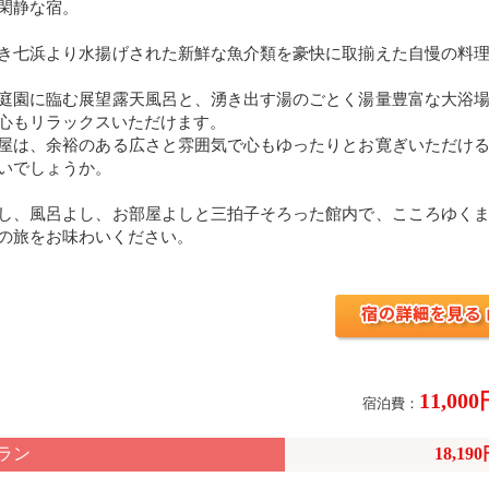
閑静な宿。
き七浜より水揚げされた新鮮な魚介類を豪快に取揃えた自慢の料
庭園に臨む展望露天風呂と、湧き出す湯のごとく湯量豊富な大浴
心もリラックスいただけます。
屋は、余裕のある広さと雰囲気で心もゆったりとお寛ぎいただけ
いでしょうか。
し、風呂よし、お部屋よしと三拍子そろった館内で、こころゆく
の旅をお味わいください。
11,00
宿泊費：
ラン
18,19