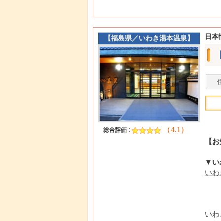
日本
【
福島県
／
いわき湯本温泉
】
（4.1）
【お
▼い
いわ
いわ