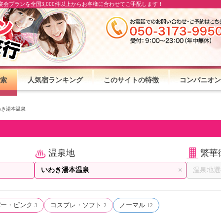
会プランを全国3,000件以上からお客様に合わせてご手配します！
索
人気宿ランキング
このサイトの特徴
コンパニオン
わき湯本温泉
温泉地
繁華
×
パー・ピンク
コスプレ・ソフト
ノーマル
3
2
12