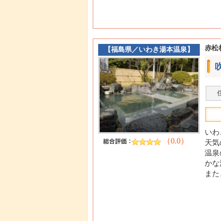
赤松
【
福島県
／
いわき湯本温泉
】
いわ
（0.0）
天気
温泉
かな
また