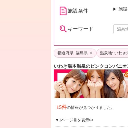
施設
施設条件
キーワード
×
都道府県: 福島県
温泉地: いわ
いわき湯本温泉のピンクコンパニオ
15件
の情報が見つかりました。
▼1ページ目を表示中