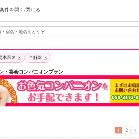
条件を開く/閉じる
×
×
き湯本温泉
全解除
ン・宴会コンパニオンプラン
1
2
>