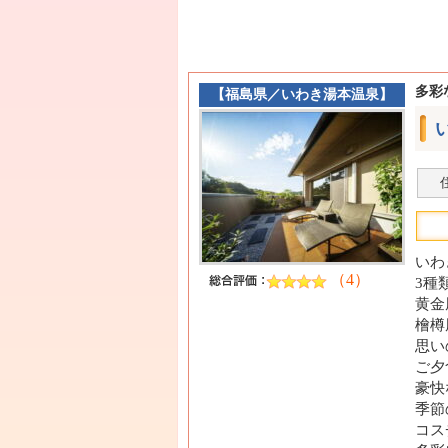
多彩
【
福島県
／
いわき湯本温泉
】
いわ
（4）
3種
黄金
檜樽
思い
ご夕
豪快
季節
コス