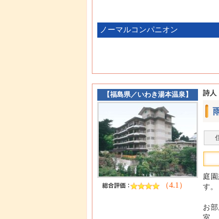
ノーマルコンパニオン
詩人
【
福島県
／
いわき湯本温泉
】
庭園
（4.1）
す。
お部
室、