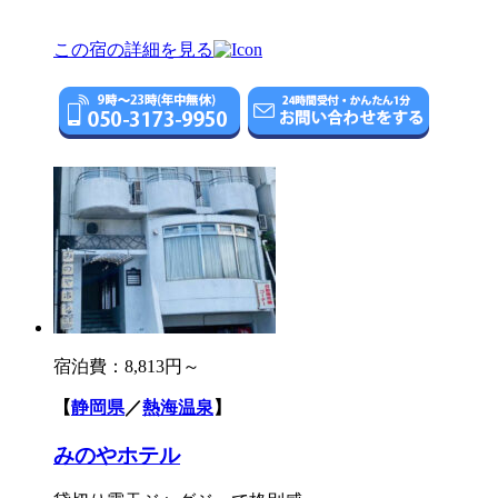
この宿の詳細を見る
宿泊費：
8,813円～
【
静岡県
／
熱海温泉
】
みのやホテル