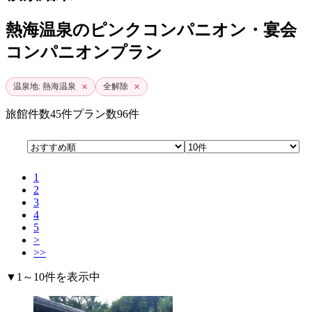
熱海温泉のピンクコンパニオン・宴会
コンパニオンプラン
×
×
温泉地: 熱海温泉
全解除
旅館件数
45件
プラン数
96件
1
2
3
4
5
>
>>
▼1～10件を表示中