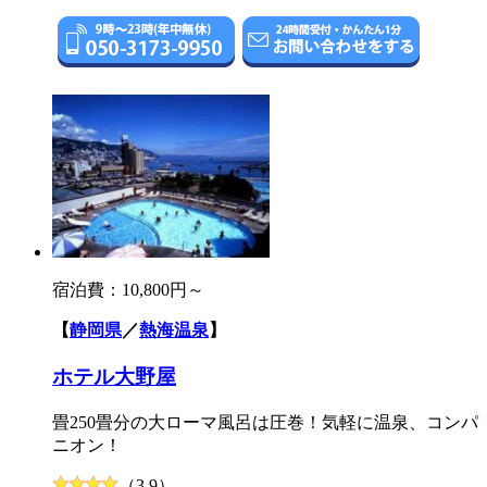
宿泊費：
10,800円～
【
静岡県
／
熱海温泉
】
ホテル大野屋
畳250畳分の大ローマ風呂は圧巻！気軽に温泉、コンパ
ニオン！
（3.9）