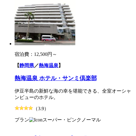
宿泊費：
12,500円～
【
静岡県
／
熱海温泉
】
熱海温泉 ホテル・サンミ倶楽部
伊豆半島の新鮮な海の幸を堪能できる、全室オーシャ
ンビューのホテル。
（3.9）
プラン
スーパー・ピンク
ノーマル