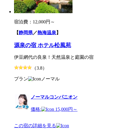
宿泊費：
12,000円～
【
静岡県
／
熱海温泉
】
源泉の宿 ホテル松風苑
伊豆網代の良泉！天然温泉と庭園の宿
（3.8）
プラン
ノーマル
ノーマルコンパニオン
価格:
15,000円～
この宿の詳細を見る