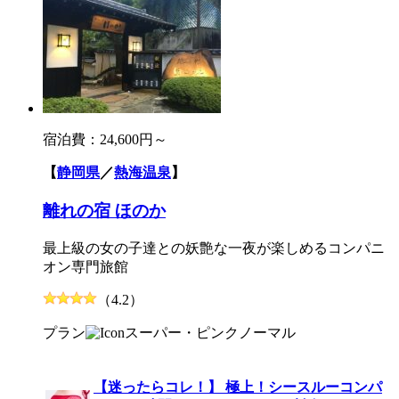
宿泊費：
24,600円～
【
静岡県
／
熱海温泉
】
離れの宿 ほのか
最上級の女の子達との妖艶な一夜が楽しめるコンパニ
オン専門旅館
（4.2）
プラン
スーパー・ピンク
ノーマル
【迷ったらコレ！】 極上！シースルーコンパ