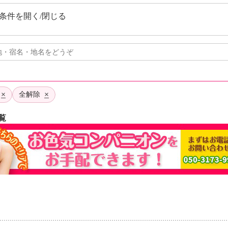
条件を開く/閉じる
×
×
全解除
覧