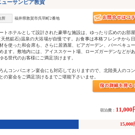
ニューサンピア敦賀
住所
福井県敦賀市呉羽町2番地
ートホテルとして設計された豪華な施設は、ゆったり広めのお部
(天然鉱石)温泉の大浴場が自慢です。お食事は本格フレンチから
材を使った和会席も、さらに居酒屋、ビアガーデン、バーベキュ
めます。敷地内には、アイススケート場、ローズガーデンなどが
ゆる世代のお客様にご満足頂けます。
ろんコンパニオン宴会にも対応しておりますので、北陸美人のコ
との宴会をご満足頂けるまでご堪能下さいませ。
11,00
宿泊費：
15,00