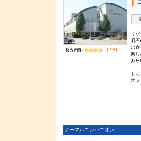
リゾ
明石
の食
（3.8）
楽し
あら
もち
オン
ノーマルコンパニオン