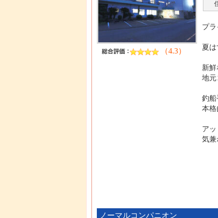
プラ
夏は
（4.3）
新鮮
地元
釣船
本格
アッ
気兼
ノーマルコンパニオン