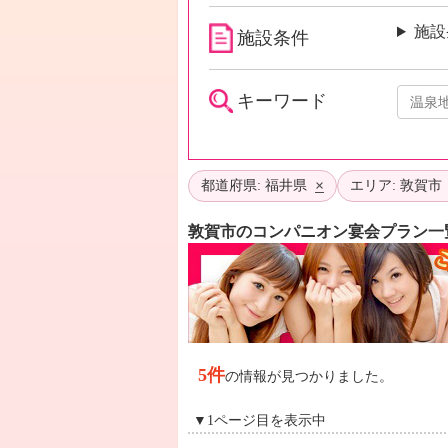
施設
施設条件
キーワード
×
都道府県: 福井県
エリア: 敦賀市
敦賀市のコンパニオン宴会プラン一
5件
の情報が見つかりました。
▼1ページ目を表示中