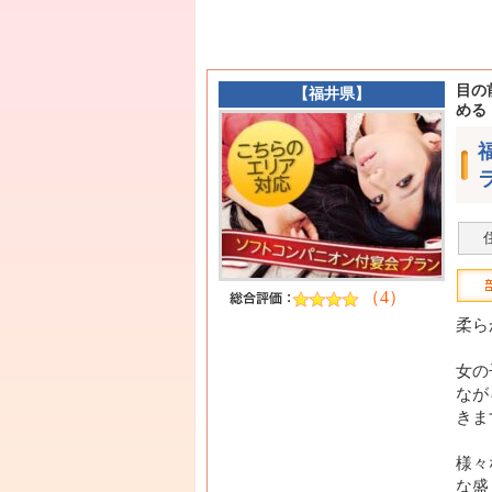
目の
【
福井県
】
める
（4）
柔ら
女の
なが
きま
様々
な盛