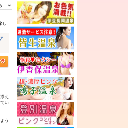
楽し
プ
を添え
めてい
るよう