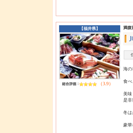
満腹
【
福井県
】
海の
食べ
（3.9）
美味
是非
冬は
豪華