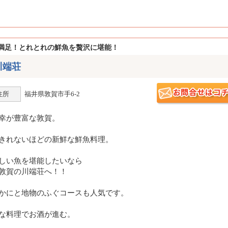
満足！とれとれの鮮魚を贅沢に堪能！
川端荘
住所
福井県敦賀市手6-2
幸が豊富な敦賀。
きれないほどの新鮮な鮮魚料理。
しい魚を堪能したいなら
敦賀の川端荘へ！！
かにと地物のふぐコースも人気です。
な料理でお酒が進む。