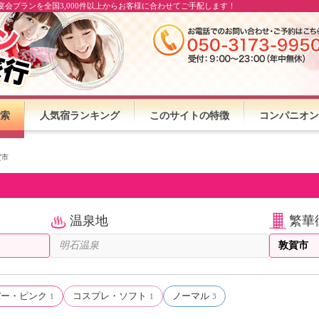
会プランを全国3,000件以上からお客様に合わせてご手配します！
索
人気宿ランキング
このサイトの特徴
コンパニオン
賀市
温泉地
繁華
パー・ピンク
コスプレ・ソフト
ノーマル
1
1
3