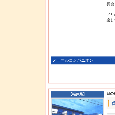
宴会
ノリ
楽し
ノーマルコンパニオン
目の
【
福井県
】