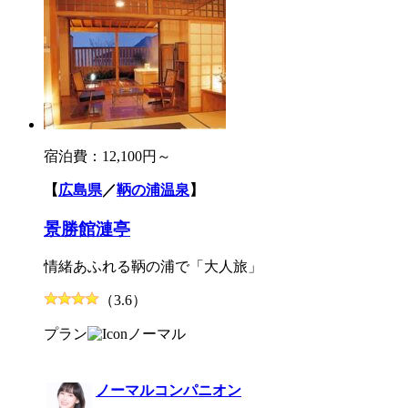
宿泊費：
12,100円～
【
広島県
／
鞆の浦温泉
】
景勝館漣亭
情緒あふれる鞆の浦で「大人旅」
（3.6）
プラン
ノーマル
ノーマルコンパニオン