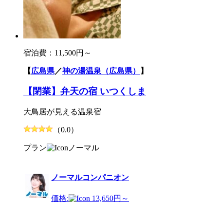
宿泊費：
11,500円～
【
広島県
／
神の湯温泉（広島県）
】
【閉業】弁天の宿 いつくしま
大鳥居が見える温泉宿
（0.0）
プラン
ノーマル
ノーマルコンパニオン
価格:
13,650円～