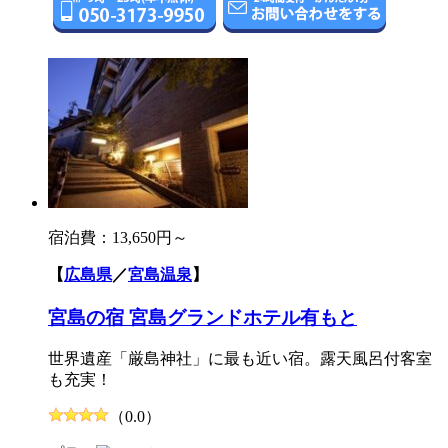
宿泊費：
13,650円～
【
広島県
／
宮島温泉
】
宮島の宿 宮島グランドホテル有もと
世界遺産「厳島神社」に最も近い宿。露天風呂付客室
も充実！
（0.0）