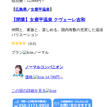
宿泊費：
12,600円～
【
広島県
／
女鹿平温泉
】
【閉業】女鹿平温泉 クヴェーレ吉和
仲間と、家族と、楽しめる。国内有数の充実した温浴
バリエーション
（0.0）
プラン
ノーマル
ノーマルコンパニオン
価格:
14,700円～
この宿の詳細を見る