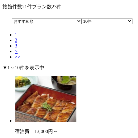
旅館件数
21件
プラン数
23件
1
2
3
>
>>
▼1～10件を表示中
宿泊費：
13,000円～