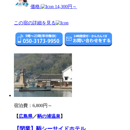
価格:
14,300円～
この宿の詳細を見る
宿泊費：
6,800円～
【
広島県
／
鞆の浦温泉
】
【閉業】鞆シーサイドホテル