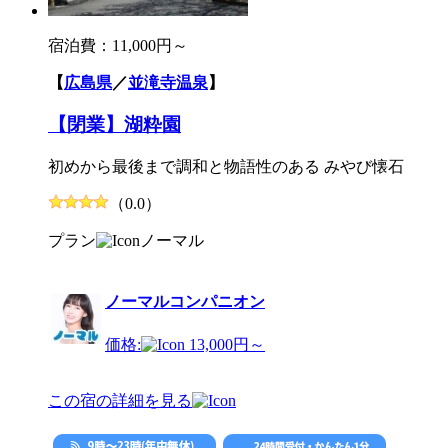
宿泊費：
11,000円～
【
広島県
／
並滝寺温泉
】
【閉業】湖粋園
初めから最後まで調和と物語性のある みやび懐石
（0.0）
プラン
ノーマル
ノーマルコンパニオン
価格:
13,000円～
この宿の詳細を見る