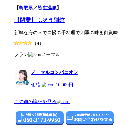
【
鳥取県
／
皆生温泉
】
【閉業】ふそう別館
新鮮な海の幸で自慢の手料理で四季の味を御賞味
（4）
プラン
ノーマル
ノーマルコンパニオン
価格:
10,000円～
この宿の詳細を見る