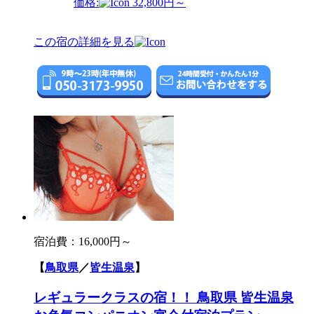
価格:
32,800円～
この宿の詳細を見る
宿泊費：
16,000円～
【
鳥取県
／
皆生温泉
】
レギュラークラスの宿！！ 鳥取県 皆生温泉