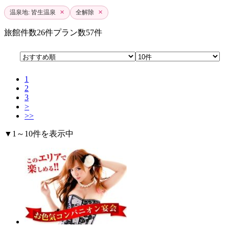
×
×
温泉地: 皆生温泉
全解除
旅館件数
26件
プラン数
57件
1
2
3
>
>>
▼1～10件を表示中