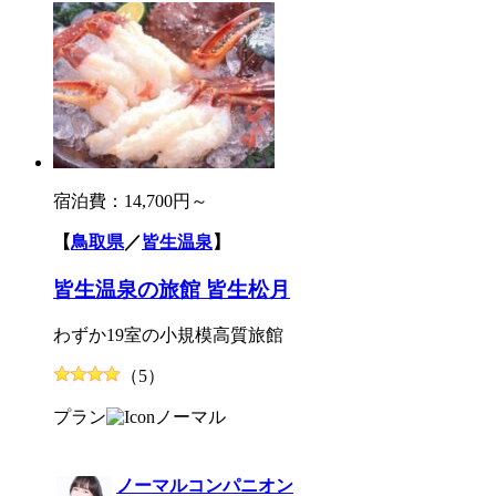
宿泊費：
14,700円～
【
鳥取県
／
皆生温泉
】
皆生温泉の旅館 皆生松月
わずか19室の小規模高質旅館
（5）
プラン
ノーマル
ノーマルコンパニオン