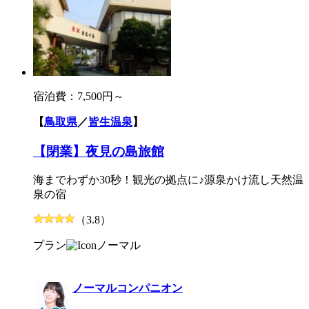
宿泊費：
7,500円～
【
鳥取県
／
皆生温泉
】
【閉業】夜見の島旅館
海までわずか30秒！観光の拠点に♪源泉かけ流し天然温
泉の宿
（3.8）
プラン
ノーマル
ノーマルコンパニオン