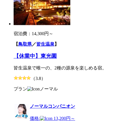
宿泊費：
14,300円～
【
鳥取県
／
皆生温泉
】
【休業中】東光園
皆生温泉で唯一の、2種の源泉を楽しめる宿。
（3.8）
プラン
ノーマル
ノーマルコンパニオン
価格:
13,200円～