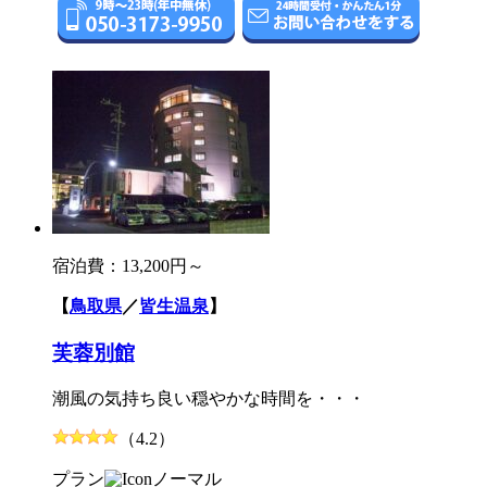
宿泊費：
13,200円～
【
鳥取県
／
皆生温泉
】
芙蓉別館
潮風の気持ち良い穏やかな時間を・・・
（4.2）
プラン
ノーマル