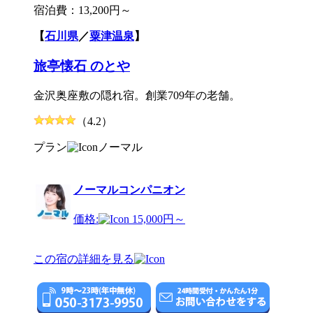
宿泊費：
13,200円～
【
石川県
／
粟津温泉
】
旅亭懐石 のとや
金沢奥座敷の隠れ宿。創業709年の老舗。
（4.2）
プラン
ノーマル
ノーマルコンパニオン
価格:
15,000円～
この宿の詳細を見る