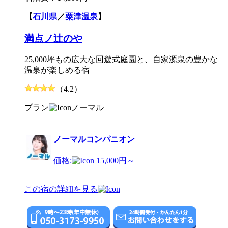
【
石川県
／
粟津温泉
】
満点ノ辻のや
25,000坪もの広大な回遊式庭園と、自家源泉の豊かな
温泉が楽しめる宿
（4.2）
プラン
ノーマル
ノーマルコンパニオン
価格:
15,000円～
この宿の詳細を見る