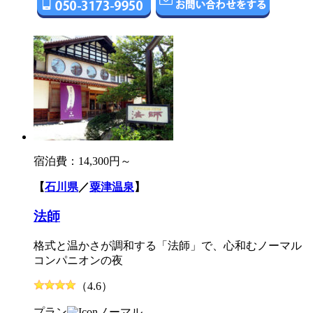
宿泊費：
14,300円～
【
石川県
／
粟津温泉
】
法師
格式と温かさが調和する「法師」で、心和むノーマル
コンパニオンの夜
（4.6）
プラン
ノーマル