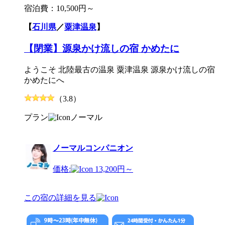
宿泊費：
10,500円～
【
石川県
／
粟津温泉
】
【閉業】源泉かけ流しの宿 かめたに
ようこそ 北陸最古の温泉 粟津温泉 源泉かけ流しの宿
かめたにへ
（3.8）
プラン
ノーマル
ノーマルコンパニオン
価格:
13,200円～
この宿の詳細を見る