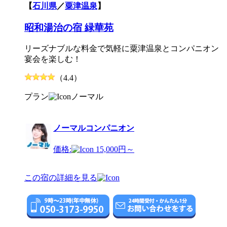
【
石川県
／
粟津温泉
】
昭和湯治の宿 緑華苑
リーズナブルな料金で気軽に粟津温泉とコンパニオン
宴会を楽しむ！
（4.4）
プラン
ノーマル
ノーマルコンパニオン
価格:
15,000円～
この宿の詳細を見る