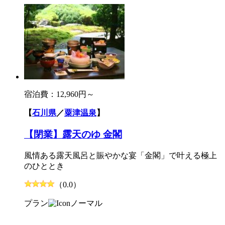
宿泊費：
12,960円～
【
石川県
／
粟津温泉
】
【閉業】露天のゆ 金閣
風情ある露天風呂と賑やかな宴「金閣」で叶える極上
のひととき
（0.0）
プラン
ノーマル