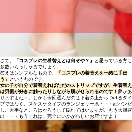
さて、
「コスプレの生着替えとは何ぞや？」
と思っている方も
多数いらっしゃるでしょう。
答えはシンプルなもので、
「コスプレの着替えを一緒に手伝
う」
というものです。
女の子が自分で着替えればただのストリップですが、生着替え
は男側が好きに触ったりしながら脱がせられるのです！
夢があ
りますよね～。しかも今回選んだのは下着の上からつけるタイ
プではなく、スケスケタイプのランジェリー系・・・紐パンだ
し、大事なところはかろうじて隠れてはいますが、もう大胆露
出・・・もうこれは、完全にいかがわしいお店ですよ！