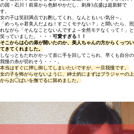
の国・石川！前菜から色鮮やかだし、刺身3点盛は超新鮮で
す。
女の子は笑顔満点でお酌してくれ、なんともいい気分～。
「めっちゃ君美人だよね！すごくモテない？」と聞いたら、照
れながら「そんなことないんですよ～全然モテなくって！」と
笑っていました。・・・
可愛すぎる！！
そこからは心の扉が開いたのか、美人ちゃんの方からくっつい
てきてくれました。
しなっともたれかかって首に手を回してこられ、早くも自分の
我慢の糸が切れそう・・・。
本当はすぐに押し倒してしまいたいですが、一旦我慢です。
女の子を怖がらせないように、紳士的にまずはブラジャーの上
からお◯ぱいを撫でるに留めました。