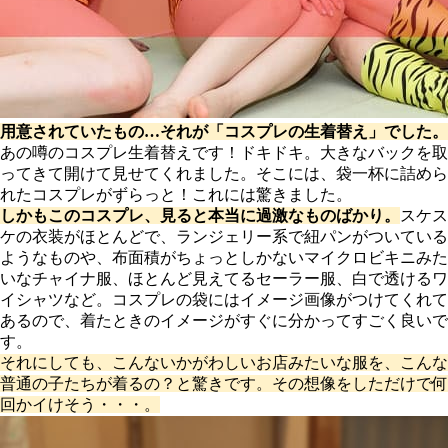
用意されていたもの…それが「コスプレの生着替え」でした。
あの噂のコスプレ生着替えです！ドキドキ。大きなバックを取
ってきて開けて見せてくれました。そこには、袋一杯に詰めら
れたコスプレがずらっと！これには驚きました。
しかもこのコスプレ、見ると本当に過激なものばかり。
スケス
ケの衣装がほとんどで、ランジェリー系で紐パンがついている
ようなものや、布面積がちょっとしかないマイクロビキニみた
いなチャイナ服、ほとんど見えてるセーラー服、白で透けるワ
イシャツなど。コスプレの袋にはイメージ画像がつけてくれて
あるので、着たときのイメージがすぐに分かってすごく良いで
す。
それにしても、こんないかがわしいお店みたいな服を、こんな
普通の子たちが着るの？と驚きです。その想像をしただけで何
回かイけそう・・・。