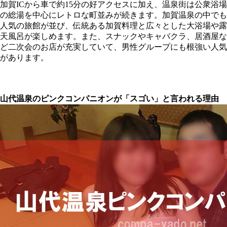
加賀ICから車で約15分の好アクセスに加え、温泉街は公衆浴場
の総湯を中心にレトロな町並みが続きます。加賀温泉の中でも
人気の旅館が並び、伝統ある加賀料理と広々とした大浴場や露
天風呂が楽しめます。また、スナックやキャバクラ、居酒屋な
ど二次会のお店が充実していて、男性グループにも根強い人気
があります。
山代温泉のピンクコンパニオンが「スゴい」と言われる理由