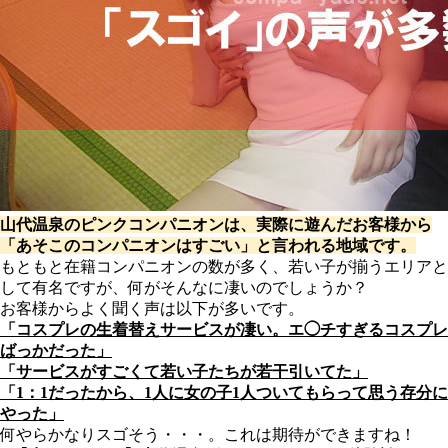
山代温泉のピンクコンパニオンは、実際に遊んだお客様から
「あそこのコンパニオンはすごい」と言われる地域です。
もともと在籍コンパニオンの数が多く、若い子が揃うエリアと
して有名ですが、何がそんなに凄いのでしょうか？
お客様からよく聞く声は以下が多いです。
「コスプレの生着替えサービスが凄い。エ◯チすぎるコスプレ
ばっかだった」
「サービスがすごくて若い子たちが若干引いてた」
「1：1だったから、1人に女の子1人ついてもらって思う存分に
やった」
何やらかなりスゴそう・・・。これは期待ができますね！