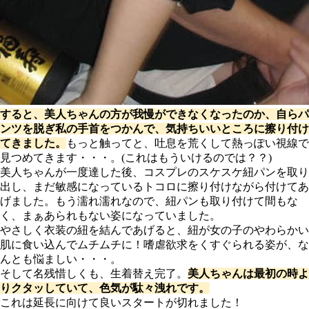
すると、美人ちゃんの方が我慢ができなくなったのか、自らパ
ンツを脱ぎ私の手首をつかんで、気持ちいいところに擦り付け
てきました。
もっと触ってと、吐息を荒くして熱っぽい視線で
見つめてきます・・・。(これはもういけるのでは？？)
美人ちゃんが一度達した後、コスプレのスケスケ紐パンを取り
出し、まだ敏感になっているトコロに擦り付けながら付けてあ
げました。もう濡れ濡れなので、紐パンも取り付けて間もな
く、まぁあられもない姿になっていました。
やさしく衣装の紐を結んであげると、紐が女の子のやわらかい
肌に食い込んでムチムチに！嗜虐欲求をくすぐられる姿が、な
んとも悩ましい・・・。
そして名残惜しくも、生着替え完了。
美人ちゃんは最初の時よ
りクタッしていて、色気が駄々洩れです。
これは延長に向けて良いスタートが切れました！