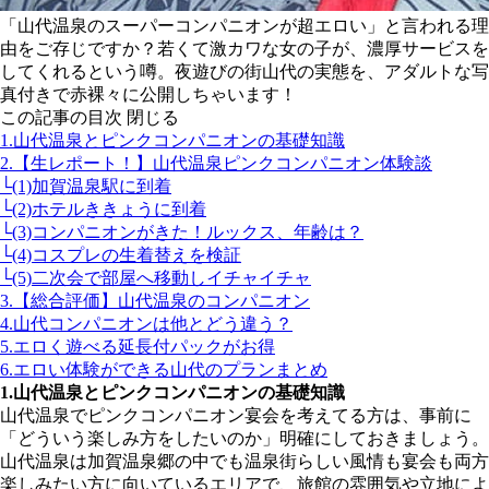
「山代温泉のスーパーコンパニオンが超エロい」と言われる理
由をご存じですか？若くて激カワな女の子が、濃厚サービスを
してくれるという噂。夜遊びの街山代の実態を、アダルトな写
真付きで赤裸々に公開しちゃいます！
この記事の目次
閉じる
1.山代温泉とピンクコンパニオンの基礎知識
2.【生レポート！】山代温泉ピンクコンパニオン体験談
└(1)加賀温泉駅に到着
└(2)ホテルききょうに到着
└(3)コンパニオンがきた！ルックス、年齢は？
└(4)コスプレの生着替えを検証
└(5)二次会で部屋へ移動しイチャイチャ
3.【総合評価】山代温泉のコンパニオン
4.山代コンパニオンは他とどう違う？
5.エロく遊べる延長付パックがお得
6.エロい体験ができる山代のプランまとめ
1.山代温泉とピンクコンパニオンの基礎知識
山代温泉でピンクコンパニオン宴会を考えてる方は、事前に
「どういう楽しみ方をしたいのか」明確にしておきましょう。
山代温泉は加賀温泉郷の中でも温泉街らしい風情も宴会も両方
楽しみたい方に向いているエリアで、旅館の雰囲気や立地によ