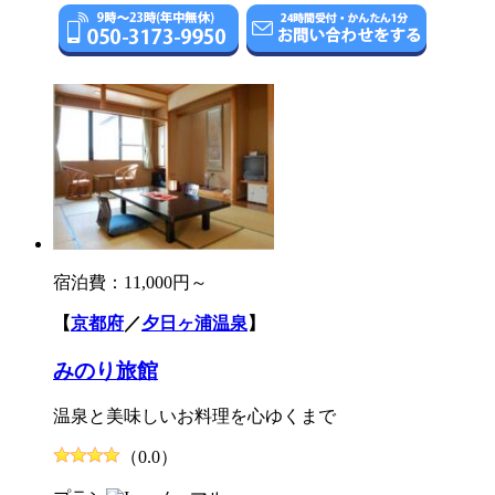
宿泊費：
11,000円～
【
京都府
／
夕日ヶ浦温泉
】
みのり旅館
温泉と美味しいお料理を心ゆくまで
（0.0）