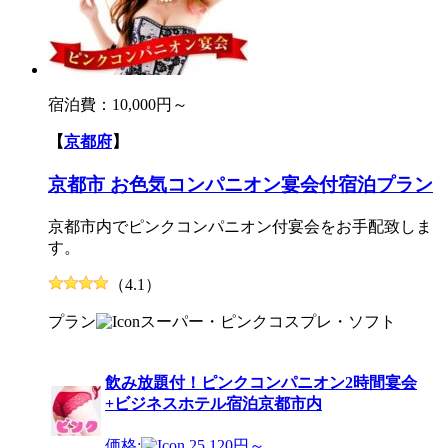
宿泊費：
10,000円～
【
京都府
】
京都市 お色気コンパニオン宴会付宿泊プラン
京都市内でピンクコンパニオン付宴会をお手配致しま
す。
（4.1）
プラン
スーパー・ピンク
コスプレ・ソフト
飲み放題付！ピンクコンパニオン2時間宴会
+ビジネスホテル宿泊京都市内
価格:
25,120円～