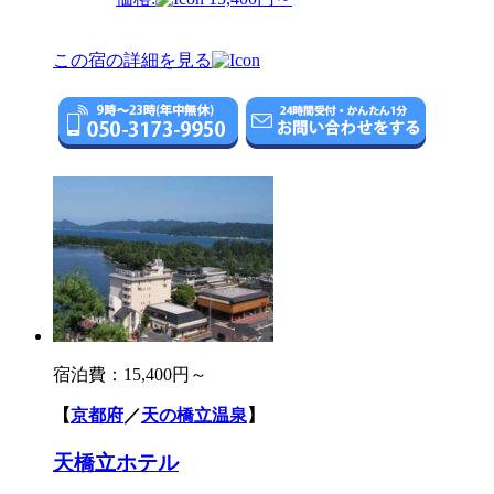
この宿の詳細を見る
宿泊費：
15,400円～
【
京都府
／
天の橋立温泉
】
天橋立ホテル