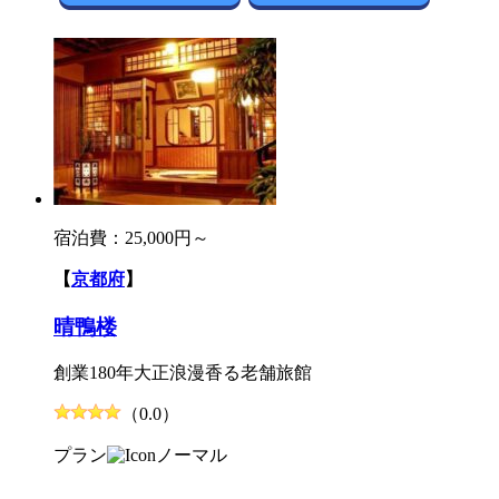
宿泊費：
25,000円～
【
京都府
】
晴鴨楼
創業180年大正浪漫香る老舗旅館
（0.0）
プラン
ノーマル