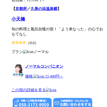
【
京都府
／
久美の浜温泉郷
】
小天橋
旬の料理と風呂自慢の宿！「よう来なった」の心でお
もてなし
（0.0）
プラン
ノーマル
ノーマルコンパニオン
価格:
15,400円～
この宿の詳細を見る