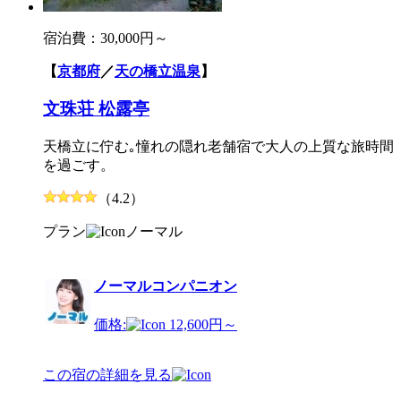
宿泊費：
30,000円～
【
京都府
／
天の橋立温泉
】
文珠荘 松露亭
天橋立に佇む｡憧れの隠れ老舗宿で大人の上質な旅時間
を過ごす。
（4.2）
プラン
ノーマル
ノーマルコンパニオン
価格:
12,600円～
この宿の詳細を見る