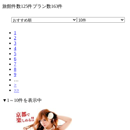
旅館件数
125件
プラン数
163件
1
2
3
4
5
6
7
8
9
…
>
>>
▼1～10件を表示中