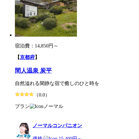
宿泊費：
14,850円～
【
京都府
】
間人温泉 炭平
自然溢れる閑静な宿で癒しのひと時を
（0.0）
プラン
ノーマル
ノーマルコンパニオン
価格:
15,400円～