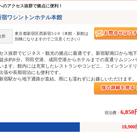
へのアクセス抜群で拠点に便利！
新宿ワシントンホテル本館
東京都新宿区西新宿3-2-9《本館・新館は
住所
別棟になりますのでご注意ください》
セス抜群でビジネス・観光の拠点に最適です。新宿駅南口から地
徒歩約8分。羽田空港、成田空港からホテルまでの直通リムジン
います。館内には充実したレストランやコンビニ、コインランド
出張や長期宿泊にも便利です。
新宿駅から地下通路が直結。雨にも濡れずにお越しいただけます。
6,85
宿泊費：
18,90