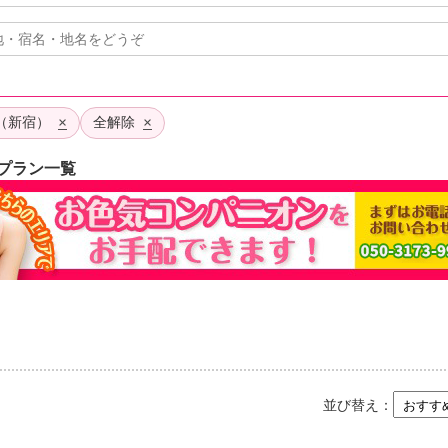
×
×
都（新宿）
全解除
プラン一覧
並び替え：