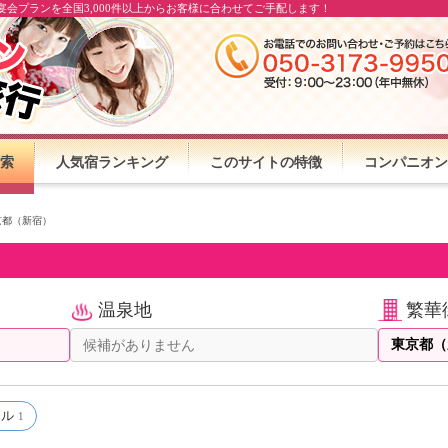
会プランを全国3,000件以上からお客様に合わせてご手配します！
索
人気宿ランキング
このサイトの特徴
コンパニオン
京都（新宿）
温泉地
繁華
マル
1