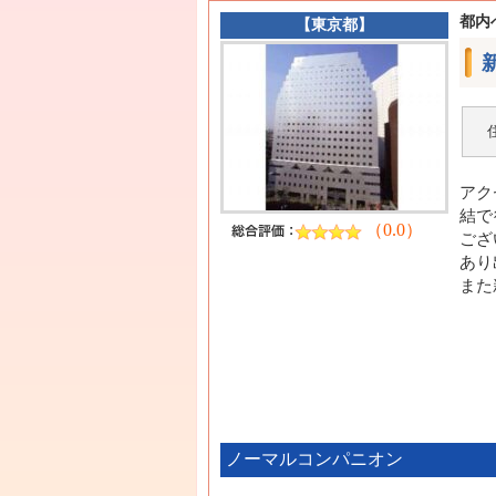
都内
【
東京都
】
アク
結で
（0.0）
ござ
あり
また
ノーマルコンパニオン