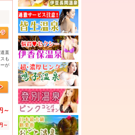
下道直
バスも
リーが
0円～
0円～