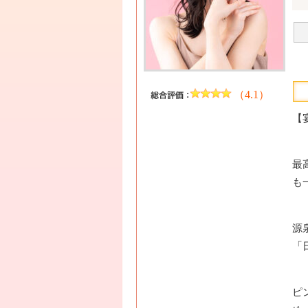
（4.1）
【
最
も
源
「
ピ