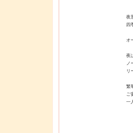
夜
四
オ
夜
ノ
リ
繁
ご
一