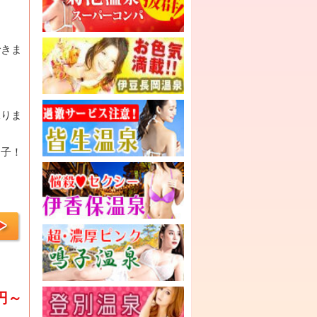
できま
承りま
な子！
0円～