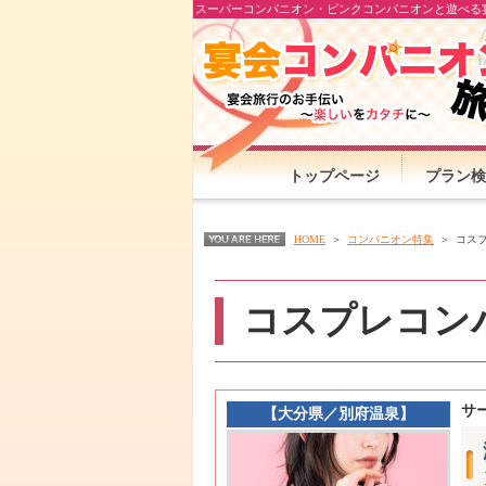
スーパーコンパニオン・ピンクコンパニオンと遊べる宴
トップページ
プラン検
HOME
コンパニオン特集
コス
コスプレコン
サ
【
大分県
／
別府温泉
】