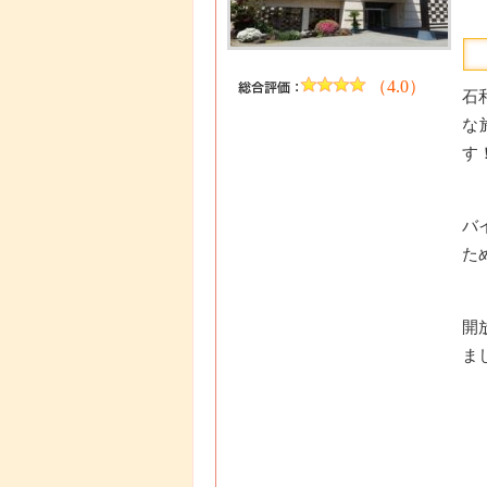
（4.0）
石
な
す
バ
た
開
ま