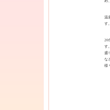
め
温
す
2
す
盛
な
様