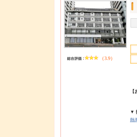
（3.9）
【
▼
熱