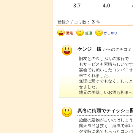
3.7
4.0
3
登録クチコミ数：
件
ケンジ 様
からのクチコミ
旧友との久しぶりの旅行で
もサービスも素晴らしいです
宴会でお願いしたコンパニ
来てくれました。
無理に騒ぐでもなく、しっ
せました。
地元の美味しいお酒も相まっ
真冬に街頭でティッシュ
旅館の建物が古いのはしょう
露天風呂は狭く、海風で寒い
夕食時に来てもらったコンパ