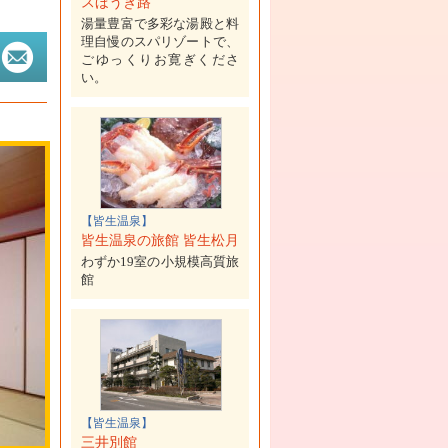
スほうき路
湯量豊富で多彩な湯殿と料
理自慢のスパリゾートで、
ごゆっくりお寛ぎくださ
い。
【皆生温泉】
皆生温泉の旅館 皆生松月
わずか19室の小規模高質旅
館
【皆生温泉】
三井別館