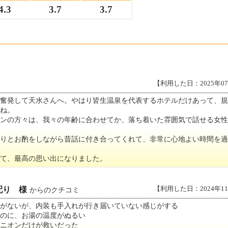
4.3
3.7
3.7
【利用した日：2025年0
、奮発して天水さんへ。やはり皆生温泉を代表するホテルだけあって、規
ね。
オンの方々は、我々の年齢に合わせてか、落ち着いた雰囲気で話せる女性
とりとお酌をしながら昔話に付き合ってくれて、非常に心地よい時間を過
て、最高の思い出になりました。
【利用した日：2024年1
配り 様
からのクチコミ
がないが、内装も手入れが行き届いていない感じがする
のに、お湯の温度がぬるい
ニオンだけが救いだった