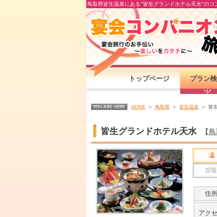
鳥取県皆生温泉にある”皆生グランドホテル天水”のコ
トップページ
プラン検
HOME
鳥取県
皆生温泉
皆
皆生グランドホテル天水
【
鳥
住
アク