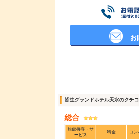
皆生グランドホテル天水のクチコ
総合
旅館接客・サ
料金
コン
ービス