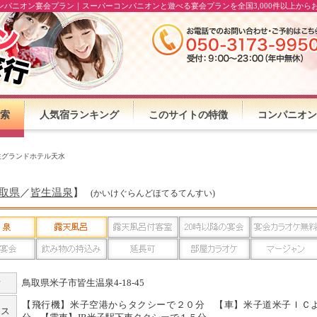
ンパニオン宴会プラン｜スーパーコンパニオンと遊べる宴会プランを全国3,000件以上から
索
人気宿ランキング
このサイトの特徴
コンパニオン
生グランドホテル天水
取県
／
皆生温泉
】
(かいけぐらんどほてるてんすい)
所
鳥取県米子市皆生温泉4-18-45
【飛行機】米子空港からタクシーで２０分 【車】米子道米子ＩＣ
セス