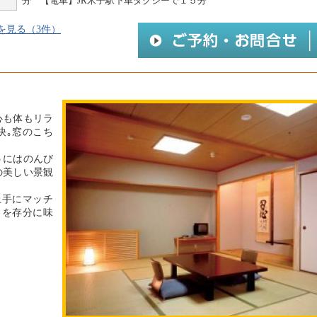
分 【電車】JR米子駅下車タクシーで１５分
を見る（3件）
心も体もリラ
快｡窓のこち
うにはのんび
の美しい景観
上手にマッチ
さを存分に味