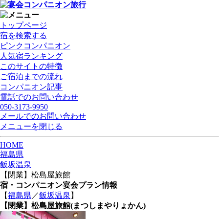
トップページ
宿を検索する
ピンクコンパニオン
人気宿ランキング
このサイトの特徴
ご宿泊までの流れ
コンパニオン記事
電話でのお問い合わせ
050-3173-9950
メールでのお問い合わせ
メニューを閉じる
HOME
福島県
飯坂温泉
【閉業】松島屋旅館
宿・コンパニオン宴会プラン情報
【
福島県
／
飯坂温泉
】
【閉業】松島屋旅館
(まつしまやりょかん)