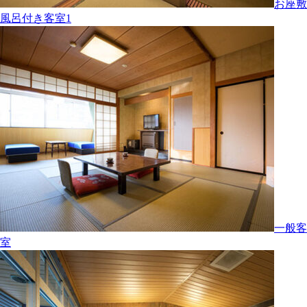
お座敷
風呂付き客室1
一般客
室