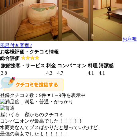
お座敷
風呂付き客室2
お客様評価・クチコミ情報
総合評価
旅館接客・サービス
料金
コンパニオン
料理
清潔感
3.8
4.3
4.7
4.1
4.1
登録クチコミ数：
9
件
▼1～9件を表示中
鮭いくら 様
からのクチコミ
コンパニオンが最高でした！！！！！
水商売なんてブスばかりだと思っていたけど、
最強の美女でしたよ！！！！！