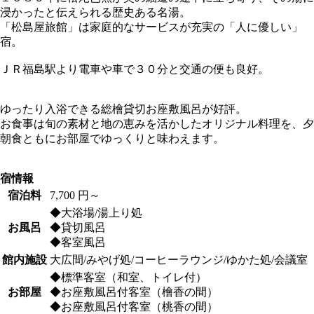
浸かったと伝えられる歴史ある名湯。
「松島屋旅館」は家庭的なサービスが充実の「人に優しい」
宿。
ＪＲ福島駅より電車や車で３０分と交通の便も良好。
ゆったり入浴できる総檜貸切お座敷風呂が好評。
お食事は旬の素材と地の恵みを活かしたオリジナル料理を、夕
朝食ともにお部屋でゆっくりと味わえます。
宿情報
宿泊料
7,700 円～
◆大浴場/湯上り処
お風呂
◆貸切風呂
◆客室風呂
館内施設
大広間/みやげ処/コーヒーラウンジ/ゆかた処/会議室
◆標準客室（和室、トイレ付）
お部屋
◆お座敷風呂付客室（檜香の間）
◆お座敷風呂付客室（桃香の間）