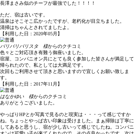
長澤まさみ似のチーフが最強でした！！！！
ただ、宿は古いです。
温泉はそこそこ広かったですが、老朽化が目立ちました。
清掃はちゃんとされてましたよ。
【利用した日：2020年05月】
バリバリバリスタ 様
からのクチコミ
色々とご対応頂き有難う御座いました。
宿屋、コンパニオン共にとても良く参加した皆さんが満足して
帰られたので、私としては大満足です。
次回もご利用させて頂きと思いますので宜しくお願い致しま
す。
【利用した日：2017年11月】
はなかゆい 様
からのクチコミ
ありがとうございました。
やっぱりHPとか写真で見るのと現実は・・・って感じですか
ね。ちょっとやっぱ古い印象は受けました。まぁ掃除は丁寧に
してあると思うし、宿が少し古いって感じでしたね。コンパニ
オンは可愛い子が来てくれたので、その点良かったです。次は