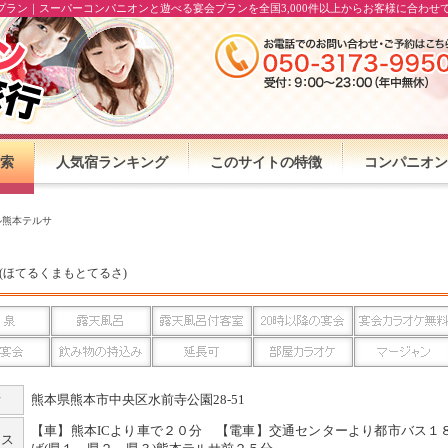
プラン｜スーパーコンパニオンと遊べる宴会プランを全国3,000件以上からお客様に合わせ
索
人気宿ランキング
このサイトの特徴
コンパニオン
ル熊本テルサ
(ほてるくまもとてるさ)
所
熊本県熊本市中央区水前寺公園28-51
【車】熊本ICより車で２０分 【電車】交通センターより都市バス１
セス