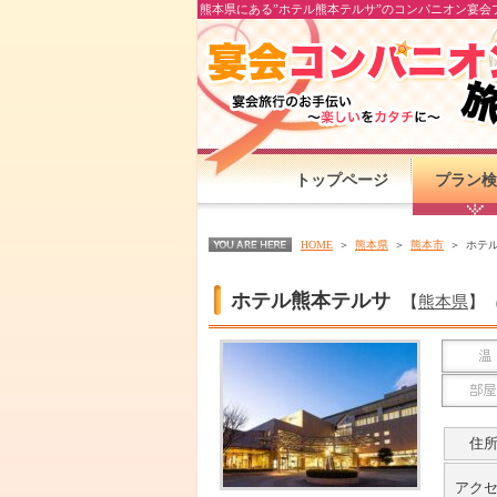
熊本県にある”ホテル熊本テルサ”のコンパニオン宴会
トップページ
プラン検
HOME
熊本県
熊本市
ホテ
ホテル熊本テルサ
【
熊本県
】
住
アク