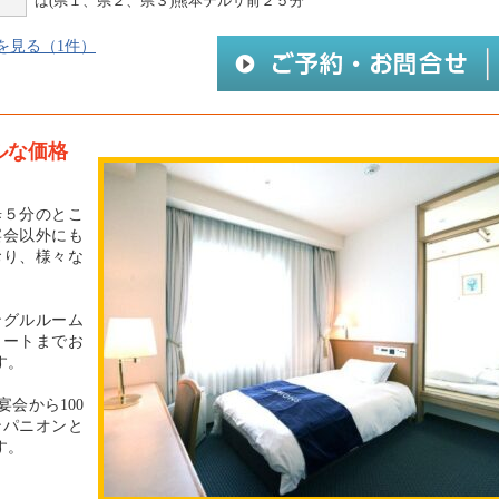
ば(県１、県２、県３)熊本テルサ前２５分
を見る（1件）
ルな価格
歩５分のとこ
宴会以外にも
おり、様々な
ングルルーム
イートまでお
す。
会から100
ンパニオンと
す。