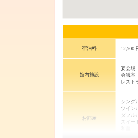
宿泊料
12,500
宴会場
館内施設
会議室
レスト
シング
ツイン
ダブル
お部屋
スイー
和室
和洋室