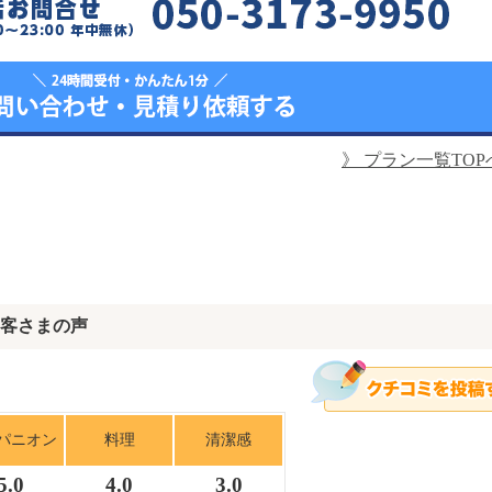
》
プラン一覧TOP
客さまの声
パニオン
料理
清潔感
5.0
4.0
3.0