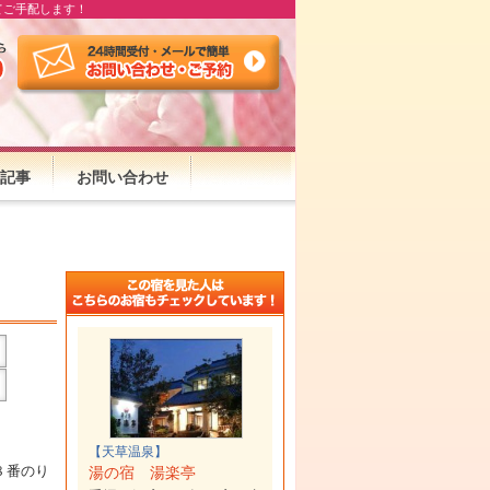
てご手配します！
記事
お問い合わせ
【天草温泉】
８番のり
湯の宿 湯楽亭