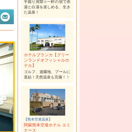
手掘り洞窟☆一軒の宿で赤
湯と白湯を楽しめる、生き
た温泉！
ホテルブランカ【グリー
ンランドオフィシャルホ
テル】
ゴルフ、遊園地、プールに
直結！天然温泉も完備！！
【熊本空港温泉】
阿蘇熊本空港ホテル エミ
ナース