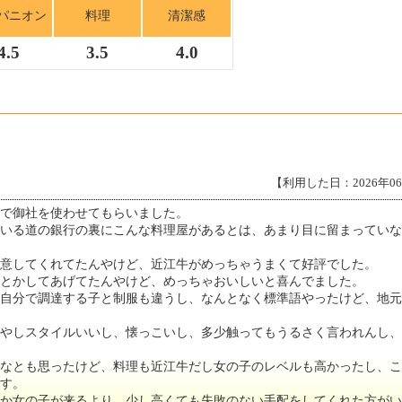
パニオン
料理
清潔感
4.5
3.5
4.0
【利用した日：2026年0
で御社を使わせてもらいました。
ている道の銀行の裏にこんな料理屋があるとは、あまり目に留まっていな
意してくれてたんやけど、近江牛がめっちゃうまくて好評でした。
とかしてあげてたんやけど、めっちゃおいしいと喜んでました。
も自分で調達する子と制服も違うし、なんとなく標準語やったけど、地元
麗やしスタイルいいし、懐っこいし、多少触ってもうるさく言われんし、
いなとも思ったけど、料理も近江牛だし女の子のレベルも高かったし、こ
す。
とか女の子が来るより、少し高くても失敗のない手配をしてくれた方がい