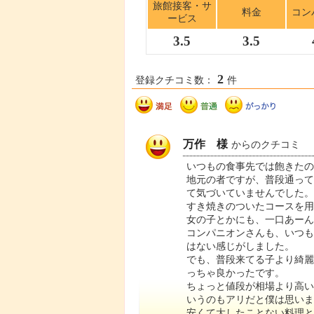
旅館接客・サ
料金
コン
ービス
3.5
3.5
2
登録クチコミ数：
件
万作 様
からのクチコミ
いつもの食事先では飽きたの
地元の者ですが、普段通っ
て気づいていませんでした。
すき焼きのついたコースを用
女の子とかにも、一口あーん
コンパニオンさんも、いつ
はない感じがしました。
でも、普段来てる子より綺
っちゃ良かったです。
ちょっと値段が相場より高
いうのもアリだと僕は思いま
安くて大したことない料理