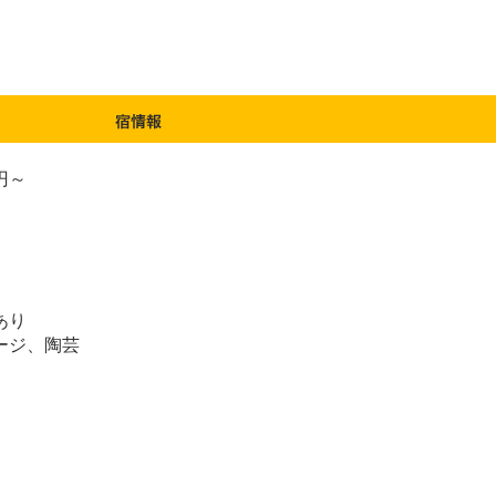
 円～
あり
ージ、陶芸