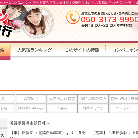
ーパーコンパニオンと遊べる宴会プランを全国3,000件以上からお客様に合わせてご手配し
索
人気宿ランキング
このサイトの特徴
コンパニオン
所
滋賀県長浜市朝日町3-1
【車】長浜IC（北陸自動車道）より１５分 【電車】「JR長浜駅」下
セス