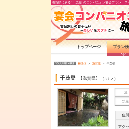
滋賀県にある”千茂登”のコンパニオン宴会プラン｜ス
トップページ
プラン検
HOME
滋賀県
千茂登
千茂登
【
滋賀県
】
(ちもと)
住
アク