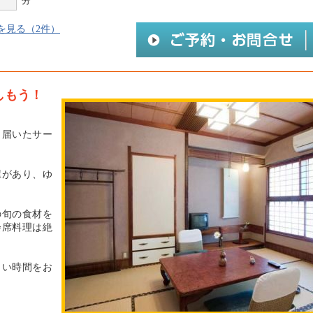
分
を見る（2件）
しもう！
き届いたサー
屋があり、ゆ
の旬の食材を
会席料理は絶
しい時間をお