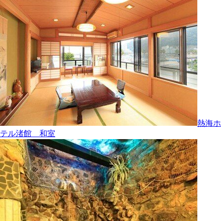
熱海ホ
テル渚館 和室