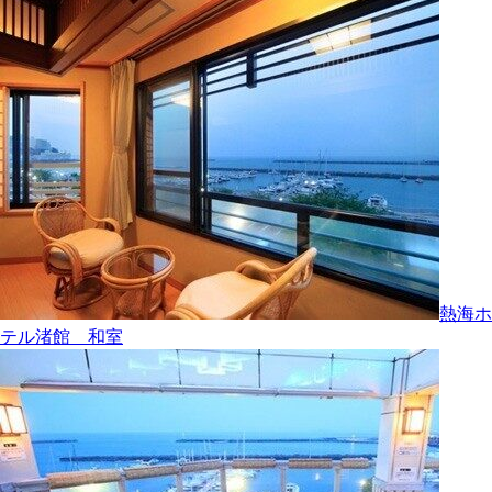
熱海ホ
テル渚館 和室