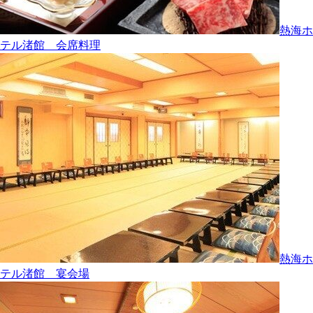
熱海ホ
テル渚館 会席料理
熱海ホ
テル渚館 宴会場