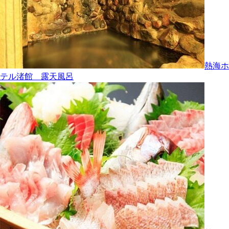
熱海ホ
テル渚館 露天風呂