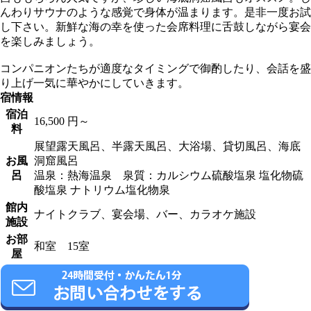
んわりサウナのような感覚で身体が温まります。是非一度お試
し下さい。新鮮な海の幸を使った会席料理に舌鼓しながら宴会
を楽しみましょう。
コンパニオンたちが適度なタイミングで御酌したり、会話を盛
り上げ一気に華やかにしていきます。
宿情報
宿泊
16,500 円～
料
展望露天風呂、半露天風呂、大浴場、貸切風呂、海底
お風
洞窟風呂
呂
温泉：熱海温泉 泉質：カルシウム硫酸塩泉 塩化物硫
酸塩泉 ナトリウム塩化物泉
館内
ナイトクラブ、宴会場、バー、カラオケ施設
施設
お部
和室 15室
屋