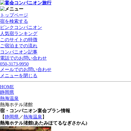
トップページ
宿を検索する
ピンクコンパニオン
人気宿ランキング
このサイトの特徴
ご宿泊までの流れ
コンパニオン記事
電話でのお問い合わせ
050-3173-9950
メールでのお問い合わせ
メニューを閉じる
HOME
静岡県
熱海温泉
熱海ホテル渚館
宿・コンパニオン宴会プラン情報
【
静岡県
／
熱海温泉
】
熱海ホテル渚館
(あたみほてるなぎさかん)