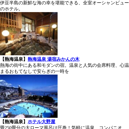
伊豆半島の新鮮な海の幸を堪能できる、全室オーシャンビュー
のホテル。
【熱海温泉】
熱海温泉 湯宿みかんの木
熱海の街中にある和モダンの宿。温泉と人気の会席料理、心温
まるおもてなしで安らぎの一時を
【熱海温泉】
ホテル大野屋
畳250畳分の大ローマ風呂は圧巻！気軽に温泉、コンパニオ