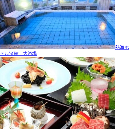
熱海ホ
テル渚館 大浴場