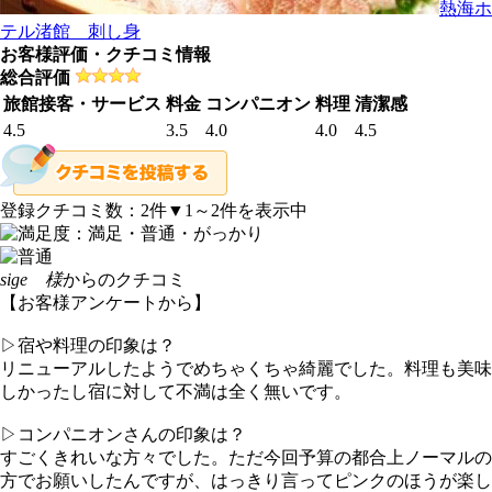
熱海ホ
テル渚館 刺し身
お客様評価・クチコミ情報
総合評価
旅館接客・サービス
料金
コンパニオン
料理
清潔感
4.5
3.5
4.0
4.0
4.5
登録クチコミ数：
2
件
▼1～2件を表示中
sige 様
からのクチコミ
【お客様アンケートから】
▷宿や料理の印象は？
リニューアルしたようでめちゃくちゃ綺麗でした。料理も美味
しかったし宿に対して不満は全く無いです。
▷コンパニオンさんの印象は？
すごくきれいな方々でした。ただ今回予算の都合上ノーマルの
方でお願いしたんですが、はっきり言ってピンクのほうが楽し