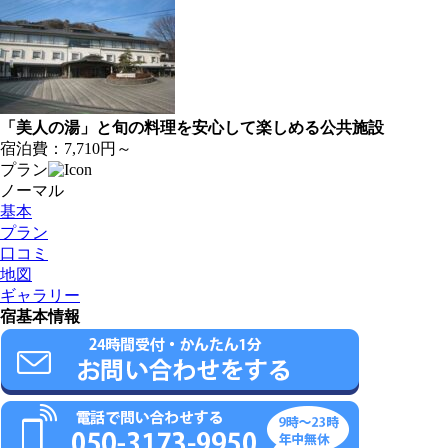
「美人の湯」と旬の料理を安心して楽しめる公共施設
宿泊費：
7,710円～
プラン
ノーマル
基本
プラン
口コミ
地図
ギャラリー
宿基本情報