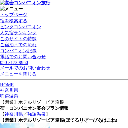
トップページ
宿を検索する
ピンクコンパニオン
人気宿ランキング
このサイトの特徴
ご宿泊までの流れ
コンパニオン記事
電話でのお問い合わせ
050-3173-9950
メールでのお問い合わせ
メニューを閉じる
HOME
神奈川県
強羅温泉
【閉業】ホテルリゾーピア箱根
宿・コンパニオン宴会プラン情報
【
神奈川県
／
強羅温泉
】
【閉業】ホテルリゾーピア箱根
(ほてるりぞーぴあはこね)