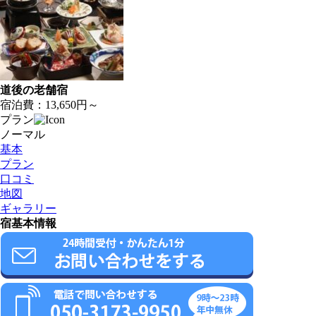
道後の老舗宿
宿泊費：
13,650円～
プラン
ノーマル
基本
プラン
口コミ
地図
ギャラリー
宿基本情報