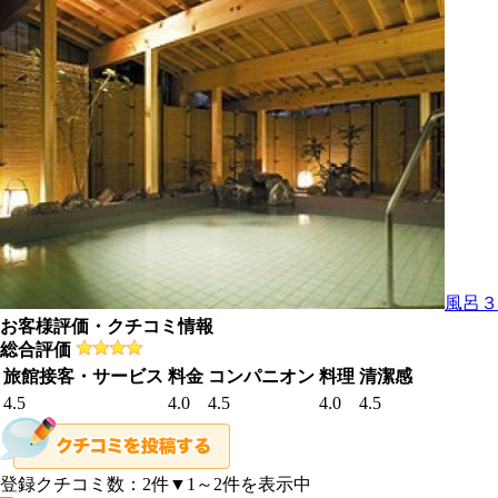
風呂３
お客様評価・クチコミ情報
総合評価
旅館接客・サービス
料金
コンパニオン
料理
清潔感
4.5
4.0
4.5
4.0
4.5
登録クチコミ数：
2
件
▼1～2件を表示中