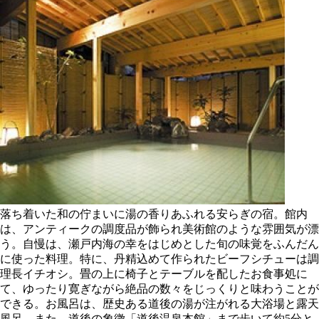
落ち着いた和の佇まいに湯の香りあふれる安らぎの宿。館内
は、アンティークの調度品が飾られ美術館のような雰囲気が漂
う。自慢は、瀬戸内海の幸をはじめとした旬の味覚をふんだん
に使った料理。特に、丹精込めて作られたビーフシチューは調
理長イチオシ。畳の上に椅子とテーブルを配したお食事処に
て、ゆったり寛ぎながら絶品の数々をじっくりと味わうことが
できる。お風呂は、歴史ある道後の湯が注がれる大浴場と露天
風呂。また、道後の象徴「道後温泉本館」まで歩いて約5分と