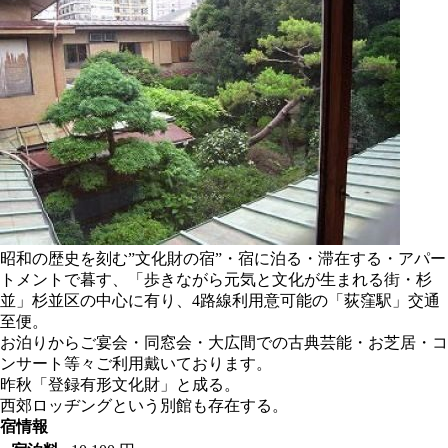
昭和の歴史を刻む”文化財の宿”・宿に泊る・滞在する・アパー
トメントで暮す、「歩きながら元気と文化が生まれる街・杉
並」杉並区の中心に有り、4路線利用意可能の「荻窪駅」交通
至便。
お泊りからご宴会・同窓会・大広間での古典芸能・お芝居・コ
ンサート等々ご利用戴いております。
昨秋「登録有形文化財」と成る。
西郊ロッヂングという別館も存在する。
宿情報