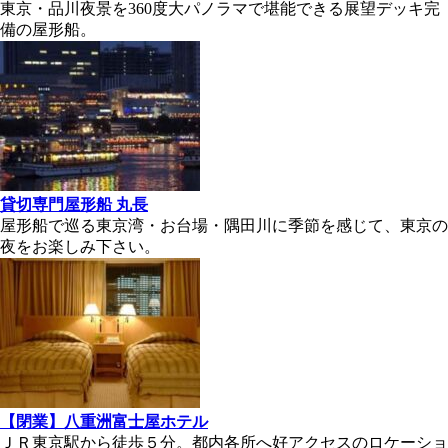
東京・品川夜景を360度大パノラマで堪能できる展望デッキ完
備の屋形船。
貸切専門屋形船 丸長
屋形船で巡る東京湾・お台場・隅田川に季節を感じて、東京の
夜をお楽しみ下さい。
【閉業】八重洲富士屋ホテル
ＪＲ東京駅から徒歩５分。都内各所へ好アクセスのロケーショ