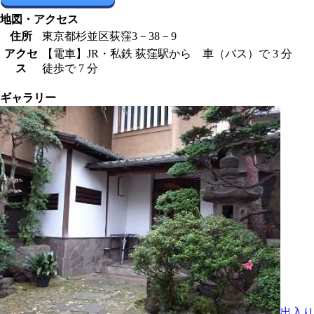
地図・アクセス
住所
東京都杉並区荻窪3－38－9
アクセ
【電車】JR・私鉄 荻窪駅から 車（バス）で 3 分
ス
徒歩で 7 分
ギャラリー
出入り