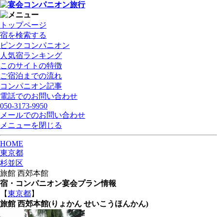
トップページ
宿を検索する
ピンクコンパニオン
人気宿ランキング
このサイトの特徴
ご宿泊までの流れ
コンパニオン記事
電話でのお問い合わせ
050-3173-9950
メールでのお問い合わせ
メニューを閉じる
HOME
東京都
杉並区
旅館 西郊本館
宿・コンパニオン宴会プラン情報
【
東京都
】
旅館 西郊本館
(りょかん せいこうほんかん)