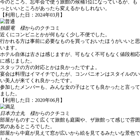
今のところ、忘年会で使う旅館の候補1位になっているが、も
っといいところがあったら変えるかもしれない。
【利用した日：2024年03月】
独眼竜 様
からのクチコミ
近くにコンビニとかが何もなく少し不便でした。
行かれる方は事前に必要なものを買っておいたほうがいいと思
います。
ホテル自体は古さは感じますが、可もなく不可もなく値段相応
に感じました。
スタッフの方の対応とかは良かったですよ。
宴会は料理はイマイチでしたが、コンパニオンはスタイルのい
い美人が来てくれ良かったです。
参加したメンバーも、みんな女の子はとても良かったと言って
ました。
【利用した日：2020年06月】
日本力士丸 様
からのクチコミ
部屋がものすごく広くて旅館も庭園や、ザ旅館って感じで雰囲
気のあるところでした。
部屋から中庭が見えて窓が広いから絵を見てるみたいな景色で
した。