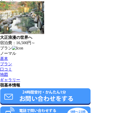
大正浪漫の世界へ
宿泊費：
16,500円～
プラン
ノーマル
基本
プラン
口コミ
地図
ギャラリー
宿基本情報