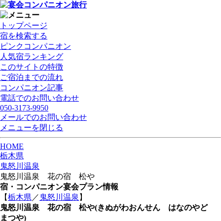
トップページ
宿を検索する
ピンクコンパニオン
人気宿ランキング
このサイトの特徴
ご宿泊までの流れ
コンパニオン記事
電話でのお問い合わせ
050-3173-9950
メールでのお問い合わせ
メニューを閉じる
HOME
栃木県
鬼怒川温泉
鬼怒川温泉 花の宿 松や
宿・コンパニオン宴会プラン情報
【
栃木県
／
鬼怒川温泉
】
鬼怒川温泉 花の宿 松や
(きぬがわおんせん はなのやど
まつや)