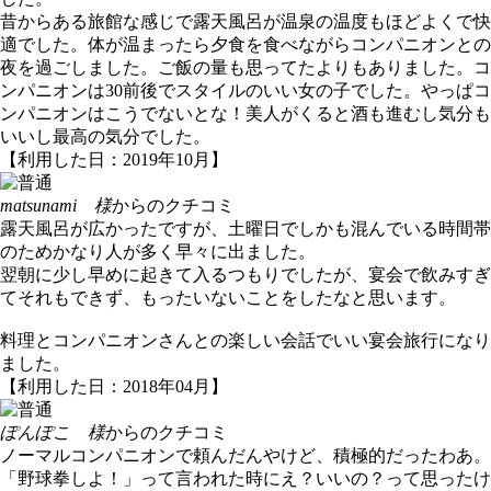
昔からある旅館な感じで露天風呂が温泉の温度もほどよくで快
適でした。体が温まったら夕食を食べながらコンパニオンとの
夜を過ごしました。ご飯の量も思ってたよりもありました。コ
ンパニオンは30前後でスタイルのいい女の子でした。やっぱコ
ンパニオンはこうでないとな！美人がくると酒も進むし気分も
いいし最高の気分でした。
【利用した日：2019年10月】
matsunami 様
からのクチコミ
露天風呂が広かったですが、土曜日でしかも混んでいる時間帯
のためかなり人が多く早々に出ました。
翌朝に少し早めに起きて入るつもりでしたが、宴会で飲みすぎ
てそれもできず、もったいないことをしたなと思います。
料理とコンパニオンさんとの楽しい会話でいい宴会旅行になり
ました。
【利用した日：2018年04月】
ぽんぽこ 様
からのクチコミ
ノーマルコンパニオンで頼んだんやけど、積極的だったわあ。
「野球拳しよ！」って言われた時にえ？いいの？って思ったけ