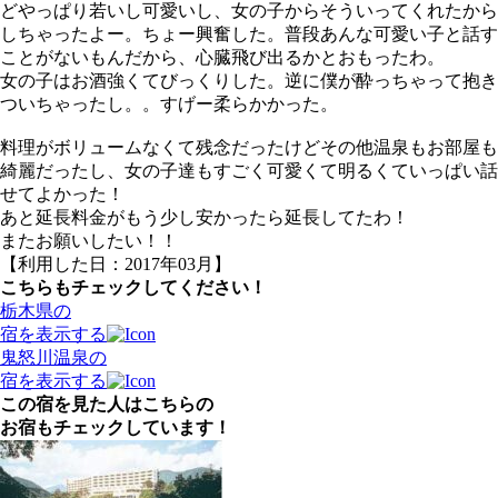
どやっぱり若いし可愛いし、女の子からそういってくれたから
しちゃったよー。ちょー興奮した。普段あんな可愛い子と話す
ことがないもんだから、心臓飛び出るかとおもったわ。
女の子はお酒強くてびっくりした。逆に僕が酔っちゃって抱き
ついちゃったし。。すげー柔らかかった。
料理がボリュームなくて残念だったけどその他温泉もお部屋も
綺麗だったし、女の子達もすごく可愛くて明るくていっぱい話
せてよかった！
あと延長料金がもう少し安かったら延長してたわ！
またお願いしたい！！
【利用した日：2017年03月】
こちらもチェックしてください！
栃木県の
宿を表示する
鬼怒川温泉の
宿を表示する
この宿を見た人はこちらの
お宿もチェックしています！