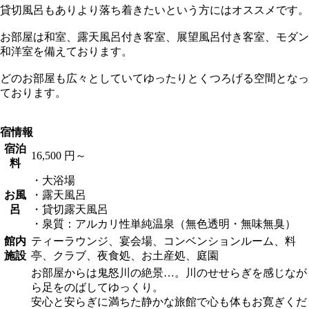
貸切風呂もありより落ち着きたいという方にはオススメです。
お部屋は和室、露天風呂付き客室、展望風呂付き客室、モダン
和洋室を備えております。
どのお部屋も広々としていてゆったりとくつろげる空間となっ
ております。
宿情報
宿泊
16,500 円～
料
・大浴場
お風
・露天風呂
呂
・貸切露天風呂
・泉質：アルカリ性単純温泉（無色透明・無味無臭）
館内
ティーラウンジ、宴会場、コンベンションルーム、料
施設
亭、クラブ、夜食処、お土産処、庭園
お部屋からは鬼怒川の絶景…。川のせせらぎを感じなが
ら足をのばしてゆっくり。
安心と安らぎに満ちた静かな旅館で心も体もお寛ぎくだ