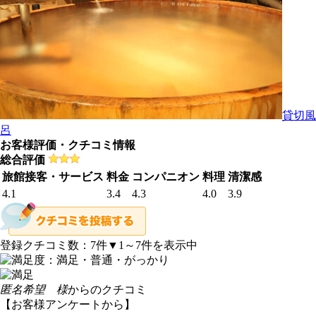
貸切風
呂
お客様評価・クチコミ情報
総合評価
旅館接客・サービス
料金
コンパニオン
料理
清潔感
4.1
3.4
4.3
4.0
3.9
登録クチコミ数：
7
件
▼1～7件を表示中
匿名希望 様
からのクチコミ
【お客様アンケートから】