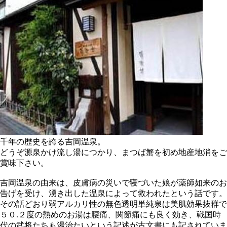
千年の歴史を誇る吉岡温泉。
どうぞ源泉かけ流し湯につかり、まつば蟹を初め地産地消をご
賞味下さい。
吉岡温泉の由来は、皮膚病の災いで寝づいた娘が薬師如来のお
告げを受け、湧き出した温泉によって救われたという話です。
その話どおり弱アルカリ性の無色透明単純泉は美肌効果抜群で
５０.２度の熱めのお湯は腰痛、関節痛にも良く効き、戦国時
代の武将たちも湯治たいという記述が古文書にも記されていま