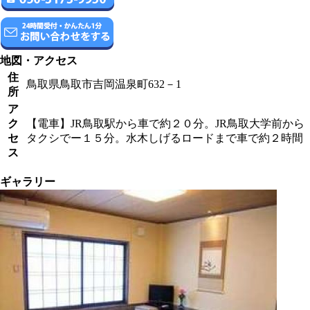
地図・アクセス
住
鳥取県鳥取市吉岡温泉町632－1
所
ア
ク
【電車】JR鳥取駅から車で約２０分。JR鳥取大学前から
セ
タクシでー１５分。水木しげるロードまで車で約２時間
ス
ギャラリー