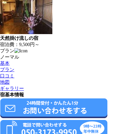
天然掛け流しの宿
宿泊費：
9,500円～
プラン
ノーマル
基本
プラン
口コミ
地図
ギャラリー
宿基本情報