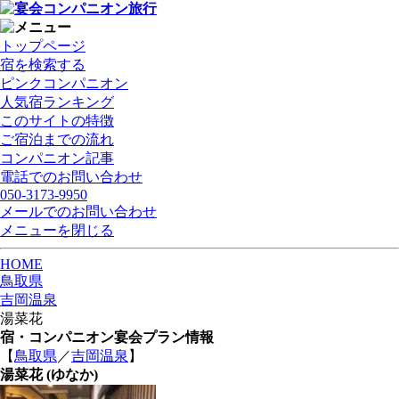
トップページ
宿を検索する
ピンクコンパニオン
人気宿ランキング
このサイトの特徴
ご宿泊までの流れ
コンパニオン記事
電話でのお問い合わせ
050-3173-9950
メールでのお問い合わせ
メニューを閉じる
HOME
鳥取県
吉岡温泉
湯菜花
宿・コンパニオン宴会プラン情報
【
鳥取県
／
吉岡温泉
】
湯菜花
(ゆなか)