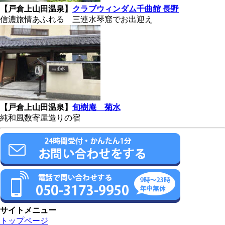
【戸倉上山田温泉】
クラブウィンダム千曲館 長野
信濃旅情あふれる 三連水琴窟でお出迎え
【戸倉上山田温泉】
旬樹庵 菊水
純和風数寄屋造りの宿
サイトメニュー
トップページ