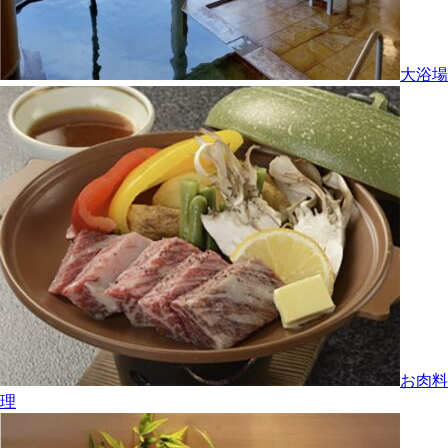
大浴場
お肉料
理