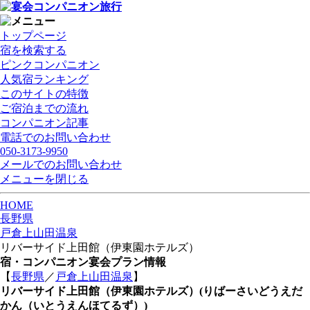
トップページ
宿を検索する
ピンクコンパニオン
人気宿ランキング
このサイトの特徴
ご宿泊までの流れ
コンパニオン記事
電話でのお問い合わせ
050-3173-9950
メールでのお問い合わせ
メニューを閉じる
HOME
長野県
戸倉上山田温泉
リバーサイド上田館（伊東園ホテルズ）
宿・コンパニオン宴会プラン情報
【
長野県
／
戸倉上山田温泉
】
リバーサイド上田館（伊東園ホテルズ）
(りばーさいどうえだ
かん（いとうえんほてるず）)