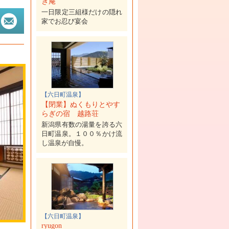
ぎ庵
一日限定三組様だけの隠れ
家でお忍び宴会
【六日町温泉】
【閉業】ぬくもりとやす
らぎの宿 越路荘
新潟県有数の湯量を誇る六
日町温泉。１００％かけ流
し温泉が自慢。
【六日町温泉】
ryugon