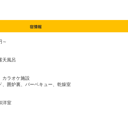
 円～
露天風呂
、カラオケ施設
ド、囲炉裏、バーベキュー、乾燥室
和洋室