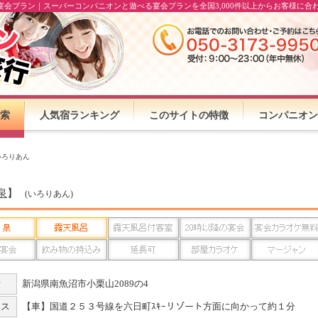
宴会プラン｜スーパーコンパニオンと遊べる宴会プランを全国3,000件以上からお客様に合
索
人気宿ランキング
このサイトの特徴
コンパニオン
いろりあん
泉
】
(いろりあん)
所
新潟県南魚沼市小栗山2089の4
セス
【車】国道２５３号線を六日町ｽｷｰリゾート方面に向かって約１分