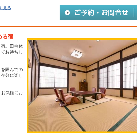
を見る
める宿
る宿。田舎体
してお待ちし
りを囲んでの
を存分に楽し
！お気軽にお