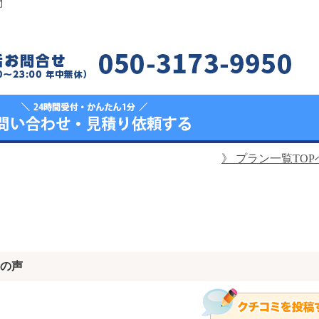
間
》
プラン一覧TOP
の声