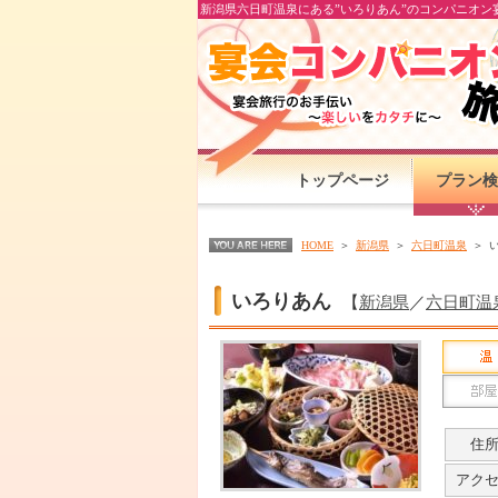
新潟県六日町温泉にある”いろりあん”のコンパニオン
トップページ
プラン検
HOME
新潟県
六日町温泉
いろりあん
【
新潟県
／
六日町温
住
アク