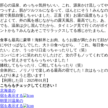
肝心の温泉、めっちゃ気持ちいい。これ、源泉かけ流しってや
つっすよ。肌がツルツルになるって、ほんとにそう！みんなの
前で美肌自慢しちゃいました、正直（笑）お湯の温度もちょう
どよくて、外の風を感じながらの露天風呂、最高でした。あ、
でも、温泉は少し混んでたから、タイミング見て行くのがポイ
ントかも？みんなあそこでリラックスしてる感じがたまらん。
食事も最高に豪華！海鮮丼とお肉、もうお腹が満たされて顔が
にやけっぱなしでした。大トロ食べながら、「これ、毎日食べ
たい」とか、うっかり口走っちゃったりして（笑）
コンパニオンに笑われたりしたけど、女の子もノッてくれてめ
っちゃ甘えさせてもらっちゃいました！
膝枕してもらったり、◯枕してもらったり（笑）
全体的に、ノリノリで楽しめる最高の宿でした！次はもっとの
んびり来ようと思います！
【利用した日：2025年01月】
こちらもチェックしてください！
北海道の
宿を表示する
朝里川温泉の
宿を表示する