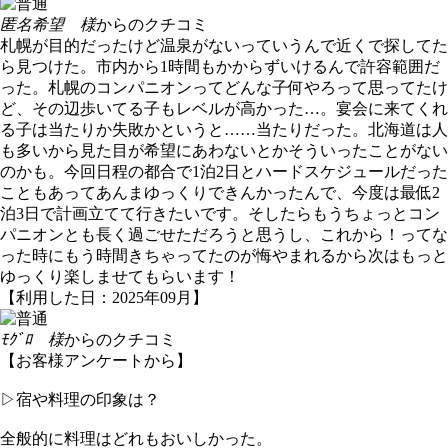
匿名希望 様
からのクチコミ
札幌が目的だったけど温泉がないっていうんで近くで探してた
ら見つけた。市内から1時間もかからずいけるんで許容範囲だ
った。札幌のコンパニオンってどんな子何やろって思ってたけ
ど、その辺歩いてる子もレベルが高かった…。宴会に来てくれ
る子は当たりか失敗かというと……当たりだった。北海道は人
も多いから見た目が希望にあわないとかそういったことがない
のかも。今回日程の都合で1泊2日とハードスケジュールだった
こともあってあんまゆっくりできんかったんで、今度は最低2
泊3日で計画立てて行きたいです。そしたらもうちょっとコン
パニオンとも長く過ごせただろうと思うし、これから！ってな
った時にもう時間きちゃってたのが悔やまれるから次はもっと
ゆっくり楽しませてもらいます！
【利用した日：2025年09月】
ﾓｸﾞﾛ 様
からのクチコミ
【お客様アンケートから】
▷宿や料理の印象は？
全般的に料理はどれもおいしかった。