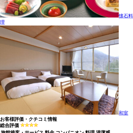
懐石料
理
和室
お客様評価・クチコミ情報
総合評価
旅館接客・サービス
料金
コンパニオン
料理
清潔感