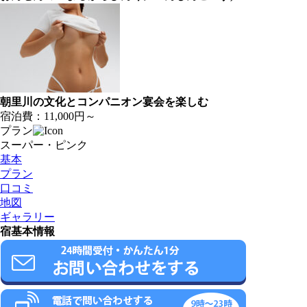
朝里川の文化とコンパニオン宴会を楽しむ
宿泊費：
11,000円～
プラン
スーパー・ピンク
基本
プラン
口コミ
地図
ギャラリー
宿基本情報