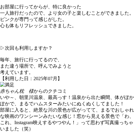
お部屋に行ってからが、特に良かった
一人旅行だったので、より女の子と楽しむことができました。
ピンクが専門って感じがした。
心も体もリフレッシュできました。
▷次回も利用しますか？
毎年、旅行に行ってるので、
また違う場所で、呼んでみようと
考えています。
【利用した日：2025年07月】
赤ちゃん枕 様
からのクチコミ
いや～、朝里川温泉、最高っす！温泉から出た瞬間、体がぽか
ぽかで、まるでハムスターみたいにぬくぬくしてました！
部屋に入ると、絶景な川の景色が広がってて、まるでおしゃれ
な映画のワンシーンみたいな感じ！窓から見える景色で「わ、
これ、Instagram映えするやつやん！」って思わず写真撮っちゃ
いました（笑）