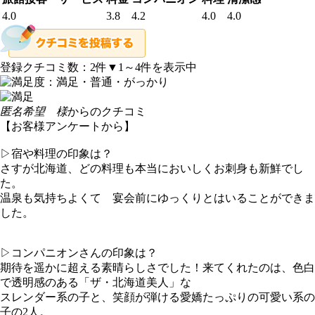
4.0
3.8
4.2
4.0
4.0
登録クチコミ数：
2
件
▼1～4件を表示中
匿名希望 様
からのクチコミ
【お客様アンケートから】
▷宿や料理の印象は？
さすが北海道、どの料理も本当においしくお刺身も新鮮でし
た。
温泉も気持ちよくて 宴会前にゆっくりとはいることができま
した。
▷コンパニオンさんの印象は？
期待を遥かに超える素晴らしさでした！来てくれたのは、色白
で透明感のある「ザ・北海道美人」な
スレンダー系の子と、笑顔が弾ける愛嬌たっぷりの可愛い系の
子の2人。