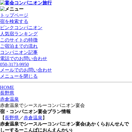
トップページ
宿を検索する
ピンクコンパニオン
人気宿ランキング
このサイトの特徴
ご宿泊までの流れ
コンパニオン記事
電話でのお問い合わせ
050-3173-9950
メールでのお問い合わせ
メニューを閉じる
HOME
長野県
赤倉温泉
赤倉温泉でシースルーコンパニオン宴会
宿・コンパニオン宴会プラン情報
【
長野県
／
赤倉温泉
】
赤倉温泉でシースルーコンパニオン宴会
(あかくらおんせんで
しーするーこんぱにおんえんかい)