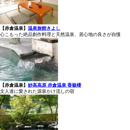
【赤倉温泉】
温泉旅館きよし
心こもった絶品創作料理と天然温泉、居心地の良さが自慢
【赤倉温泉】
妙高高原 赤倉温泉 香嶽楼
文人達に愛された源泉かけ流しの宿