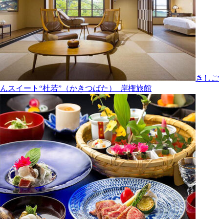
きしご
んスイート“杜若”（かきつばた）_岸権旅館