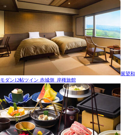
展望和
モダン12帖ツイン 赤城側_岸権旅館