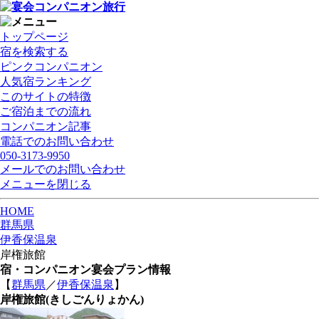
トップページ
宿を検索する
ピンクコンパニオン
人気宿ランキング
このサイトの特徴
ご宿泊までの流れ
コンパニオン記事
電話でのお問い合わせ
050-3173-9950
メールでのお問い合わせ
メニューを閉じる
HOME
群馬県
伊香保温泉
岸権旅館
宿・コンパニオン宴会プラン情報
【
群馬県
／
伊香保温泉
】
岸権旅館
(きしごんりょかん)