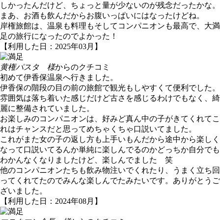
しかったんだけど、ちょっと量が少ないのが残念だったかな。
まあ、お酒も飲んだからお腹いっぱいにはなったけどね。
岸権旅館は、温泉も料理もそしてコンパニオンも最高で、大満
足の旅行になったのでよかった！
【利用した日：2025年03月】
黄権パスタ 様
からのクチコミ
初めて伊香保温泉へ行きました。
伊香保の階段の目の前の旅館で観光もしやすくて便利でした。
雰囲気は落ち着いた感じだけど古さを感じるわけでもなく、綺
麗に整備されていました。
お楽しみのコンパニオンは、好みど真ん中の子がきてくれてこ
れはチャンスだと思ってめちゃくちゃ口説いてました。
これがまた女の子の返し方も上手いもんだから途中から楽しく
なって口説いてるんか単純に楽しんでるのかどっちか自分でも
わかんなくなりましたけど、楽しんでました 笑
他のコンパニオンたちも飲み物注いでくれたり、うまく立ち回
ってくれてたのでみんな楽しんでたみたいです。ありがとうご
ざいました。
【利用した日：2024年08月】