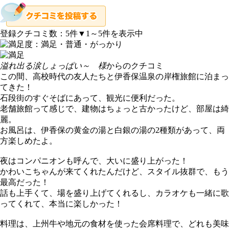
登録クチコミ数：
5
件
▼1～5件を表示中
溢れ出る涙しょっぱい～ 様
からのクチコミ
この間、高校時代の友人たちと伊香保温泉の岸権旅館に泊まっ
てきた！
石段街のすぐそばにあって、観光に便利だった。
老舗旅館って感じで、建物はちょっと古かったけど、部屋は綺
麗。
お風呂は、伊香保の黄金の湯と白銀の湯の2種類があって、両
方楽しめたよ。
夜はコンパニオンも呼んで、大いに盛り上がった！
かわいこちゃんが来てくれたんだけど、スタイル抜群で、もう
最高だった！
話も上手くて、場を盛り上げてくれるし、カラオケも一緒に歌
ってくれて、本当に楽しかった！
料理は、上州牛や地元の食材を使った会席料理で、どれも美味