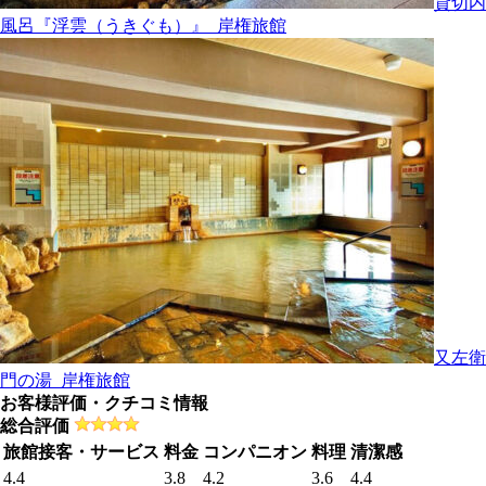
貸切内
風呂『浮雲（うきぐも）』_岸権旅館
又左衛
門の湯_岸権旅館
お客様評価・クチコミ情報
総合評価
旅館接客・サービス
料金
コンパニオン
料理
清潔感
4.4
3.8
4.2
3.6
4.4