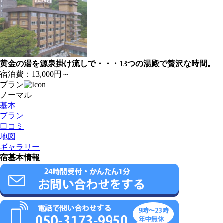
黄金の湯を源泉掛け流しで・・・13つの湯殿で贅沢な時間。
宿泊費：
13,000円～
プラン
ノーマル
基本
プラン
口コミ
地図
ギャラリー
宿基本情報