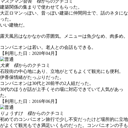
マスクマン会長 様
からのクチコミ
建築関係の集まりで使わせてもらった。
大正ロマンっぽい、昔っぽい建築に仲間同士で、話のネタにな
った。
いい建物だ。
露天風呂はなかなかの雰囲気。メニューは魚少なめ、肉多め。
コンパニオンは若い。老人との会話もできる。
【利用した日：2020年04月】
大東 様
からのクチコミ
石段街の中心地にあり、立地がとてもよくて観光にも便利。
伊香保情緒がたっぷりだった。
コンパニオンは30代と20前半の2人組だった。
30代のほうが話が上手くその場に対応できていて人気があっ
た。
【利用した日：2016年06月】
りょうすけ 様
からのクチコミ
初めてのコンパニオン旅行で少し不安だったけど場所的に立地
がよくて観光もでき満足いくものだった。コンパニオンの子も