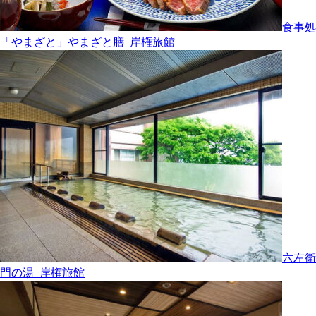
食事処
「やまざと」やまざと膳_岸権旅館
六左衛
門の湯_岸権旅館