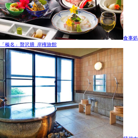
食事処
「榛名」贅沢膳_岸権旅館