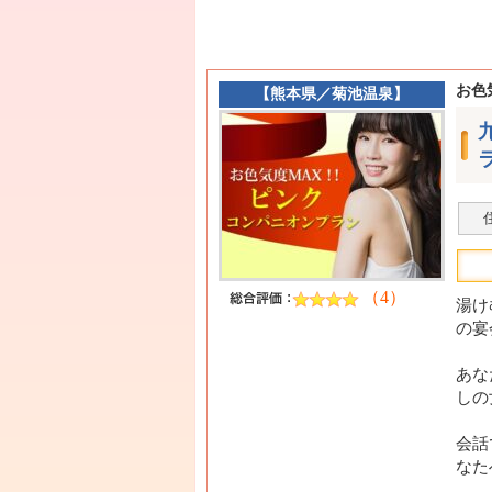
お色
【
熊本県
／
菊池温泉
】
（4）
湯け
の宴
あな
しの
会話
なた