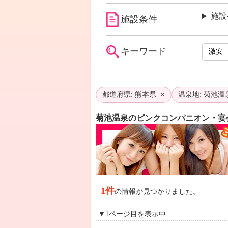
施設
施設条件
キーワード
×
都道府県: 熊本県
温泉地: 菊池温
菊池温泉のピンクコンパニオン・宴
1件
の情報が見つかりました。
▼1ページ目を表示中