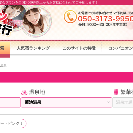
会プランを全国3,000件以上からお客様に合わせてご手配します！
索
人気宿ランキング
このサイトの特徴
コンパニオン
池温泉
温泉地
繁華
×
パー・ピンク
1