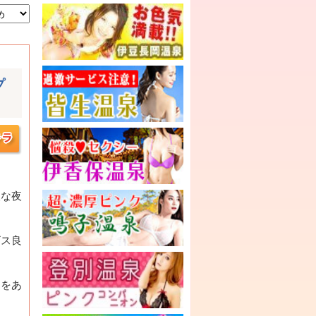
プ
人な夜
ビス良
キをあ