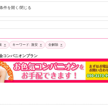
条件を開く/閉じる
×
×
×
泉
キーワード: 激安
全解除
会コンパニオンプラン