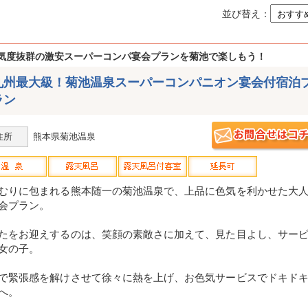
並び替え：
気度抜群の激安スーパーコンパ宴会プランを菊池で楽しもう！
九州最大級！菊池温泉スーパーコンパニオン宴会付宿泊
ラン
住所
熊本県菊池温泉
むりに包まれる熊本随一の菊池温泉で、上品に色気を利かせた大
会プラン。
たをお迎えするのは、笑顔の素敵さに加えて、見た目よし、サー
女の子。
で緊張感を解けさせて徐々に熱を上げ、お色気サービスでドキド
へ。