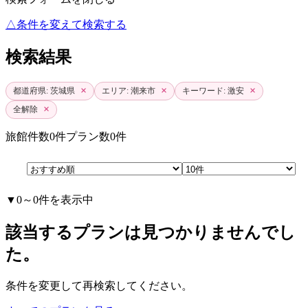
△条件を変えて検索する
検索結果
×
×
×
都道府県: 茨城県
エリア: 潮来市
キーワード: 激安
×
全解除
旅館件数
0件
プラン数
0件
▼0～0件を表示中
該当するプランは見つかりませんでし
た。
条件を変更して再検索してください。