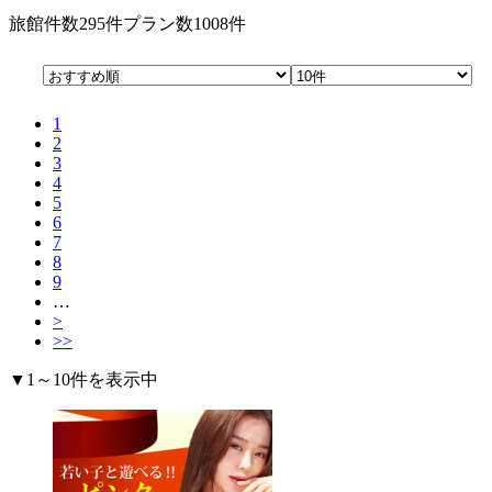
旅館件数
295件
プラン数
1008件
1
2
3
4
5
6
7
8
9
…
>
>>
▼1～10件を表示中