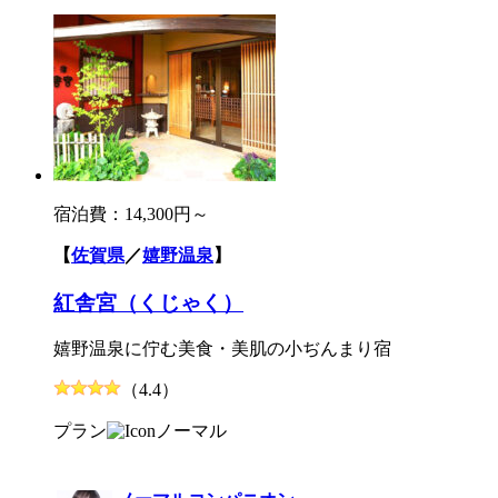
宿泊費：
14,300円～
【
佐賀県
／
嬉野温泉
】
紅舎宮（くじゃく）
嬉野温泉に佇む美食・美肌の小ぢんまり宿
（4.4）
プラン
ノーマル