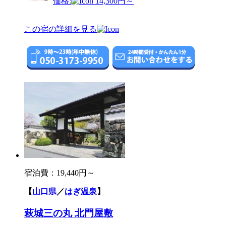
価格:
14,300円～
この宿の詳細を見る
宿泊費：
19,440円～
【
山口県
／
はぎ温泉
】
萩城三の丸 北門屋敷