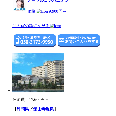
ノーマルコンパニオン
価格:
9,900円～
この宿の詳細を見る
宿泊費：
17,600円～
【
静岡県
／
舘山寺温泉
】