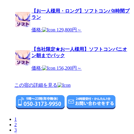
【お一人様用・ロング】ソフトコンパ8時間プ
ラン
価格:
129,800円～
【当社限定★お一人様用】ソフトコンパニオ
ン朝までパック
価格:
156,200円～
この宿の詳細を見る
1
2
3